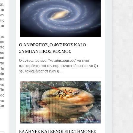
ση.
 τα
 αν
τις
 τα
όχο
και
Ο ΑΝΘΡΩΠΟΣ, Ο ΦΥΣΙΚΟΣ ΚΑΙ Ο
κές
ΣΥΜΠΑΝΤΙΚΟΣ ΚΟΣΜΟΣ
υπό
από
Ο άνθρωπος είναι "καταδικασμένος" να είναι
στα
αποκομένος από τον συμπαντικό κόσμο και να ζει
 Τα
"φυλακισμένος" σε έναν ψ...
οία
ται
ενο
 Το
μας
 να
ηλα
ΕΛΛΗΝΕΣ ΚΑΙ ΞΕΝΟΙ ΕΠΙΣΤΗΜΟΝΕΣ