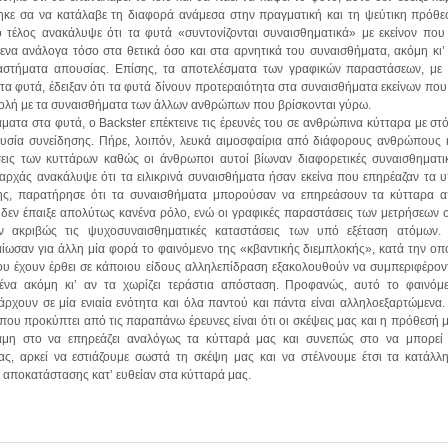
νηκε σα να κατάλαβε τη διαφορά ανάμεσα στην πραγματική και τη ψεύτικη πρόθε
 τέλος ανακάλυψε ότι τα φυτά «συντονίζονται συναισθηματικά» με εκείνον που
ενα ανάλογα τόσο στα θετικά όσο και στα αρνητικά του συναισθήματα, ακόμη κι’
αστήματα απουσίας. Επίσης, τα αποτελέσματα των γραφικών παραστάσεων, με 
τα φυτά, έδειξαν ότι τα φυτά δίνουν προτεραιότητα στα συναισθήματα εκείνων που
τολή με τα συναισθήματα των άλλων ανθρώπων που βρίσκονται γύρω.
ματα στα φυτά, ο Backster επέκτεινε τις έρευνές του σε ανθρώπινα κύτταρα με στ
ουσία συνείδησης. Πήρε, λοιπόν, λευκά αιμοσφαίρια από διάφορους ανθρώπους 
σεις των κυττάρων καθώς οι άνθρωποι αυτοί βίωναν διαφορετικές συναισθηματι
’ αρχάς ανακάλυψε ότι τα ειλικρινά συναισθήματα ήσαν εκείνα που επηρέαζαν τα 
σης, παρατήρησε ότι τα συναισθήματα μπορούσαν να επηρεάσουν τα κύτταρα 
 δεν έπαιξε απολύτως κανένα ρόλο, ενώ οι γραφικές παραστάσεις των μετρήσεων 
ν ακριβώς τις ψυχοσυναισθηματικές καταστάσεις των υπό εξέταση ατόμων.
ίωσαν για άλλη μία φορά το φαινόμενο της «κβαντικής διεμπλοκής», κατά την οπ
ου έχουν έρθει σε κάποιου είδους αλληλεπίδραση εξακολουθούν να συμπεριφέρον
μένα ακόμη κι’ αν τα χωρίζει τεράστια απόσταση. Προφανώς, αυτό το φαινόμ
άρχουν σε μία ενιαία ενότητα και όλα παντού και πάντα είναι αλληλοεξαρτώμενα.
που προκύπτει από τις παραπάνω έρευνες είναι ότι οι σκέψεις μας και η πρόθεσή 
αμη στο να επηρεάζει αναλόγως τα κύτταρά μας και συνεπώς στο να μπορεί
ς, αρκεί να εστιάζουμε σωστά τη σκέψη μας και να στέλνουμε έτσι τα κατάλλ
 αποκατάστασης κατ’ ευθείαν στα κύτταρά μας.