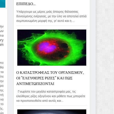
ΕΠΙΠΕΔΟ...
Υπάρχουμε ως μέρος μιάς άπειρης θάλασσας
δονούμενης ενέργειας, με την ύλη να αποτελεί απλά
συμπυκνωμένη μορφή της, γι' αυτό και η ...
ην
λων
 τα
ry
ium
στο
 θα
Ο ΚΑΤΑΣΤΡΟΦΕΑΣ ΤΟΥ ΟΡΓΑΝΙΣΜΟΥ,
 τα
ΟΙ "ΕΛΕΥΘΕΡΕΣ ΡΙΖΕΣ" ΚΑΙ ΠΩΣ
ότε
την
ΑΝΤΙΜΕΤΩΠΙΖΟΝΤΑΙ
ρει
νης
Γνωρίστε τον μεγάλο καταστροφέα μας, τις
υτή
ελεύθερες ρίζες οξυγόνου και μάθετε πως μπορείτε
 να
να προστατευθείτε από αυτές και...
 το
ής.
μία