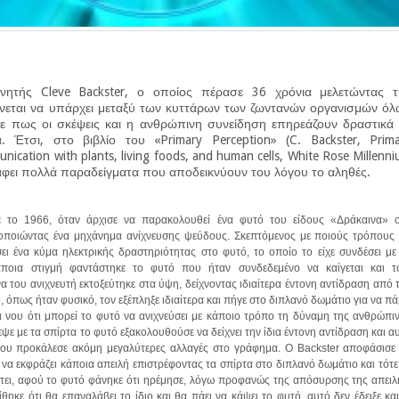
νητής Cleve Backster, ο οποίος πέρασε 36 χρόνια μελετώντας τ
ίνεται να υπάρχει μεταξύ των κυττάρων των ζωντανών οργανισμών ό
ξε πως οι σκέψεις και η ανθρώπινη συνείδηση επηρεάζουν δραστικά
. Έτσι, στο βιβλίο του «Primary Perception» (C. Backster, Prima
nication with plants, living foods, and human cells, White Rose Millenn
άφει πολλά παραδείγματα που αποδεικνύουν του λόγου το αληθές.
ε το 1966, όταν άρχισε να παρακολουθεί ένα φυτό του είδους «Δράκαινα» 
οποιώντας ένα μηχάνημα ανίχνευσης ψεύδους. Σκεπτόμενος με ποιούς τρόπους
ι ένα κύμα ηλεκτρικής δραστηριότητας στο φυτό, το οποίο το είχε συνδέσει με
κάποια στιγμή φαντάστηκε το φυτό που ήταν συνδεδεμένο να καίγεται και τ
α του ανιχνευτή εκτοξεύτηκε στα ύψη, δείχνοντας ιδιαίτερα έντονη αντίδραση από 
 όπως ήταν φυσικό, τον εξέπληξε ιδιαίτερα και πήγε στο διπλανό δωμάτιο για να πά
ά νου ότι μπορεί το φυτό να ανιχνεύσει με κάποιο τρόπο τη δύναμη της ανθρώπι
ε με τα σπίρτα το φυτό εξακολουθούσε να δείχνει την ίδια έντονη αντίδραση και α
ου προκάλεσε ακόμη μεγαλύτερες αλλαγές στο γράφημα. Ο Backster αποφάσισε
 να εκφράζει κάποια απειλή επιστρέφοντας τα σπίρτα στο διπλανό δωμάτιο και τότε
τει, αφού το φυτό φάνηκε ότι ηρέμησε, λόγω προφανώς της απόσυρσης της απειλ
θηκε ότι θα επαναλάβει το ίδιο και θα πάει να κάψει το φυτό, αυτό δεν έδειξε κα