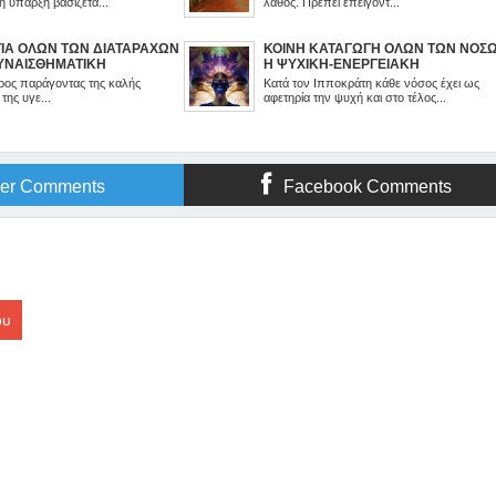
 η ύπαρξη βασίζετα...
λάθος. Πρέπει επειγόντ...
ΤΙΑ ΟΛΩΝ ΤΩΝ ΔΙΑΤΑΡΑΧΩΝ
ΚΟΙΝΗ ΚΑΤΑΓΩΓΗ ΟΛΩΝ ΤΩΝ ΝΟΣ
ΥΝΑΙΣΘΗΜΑΤΙΚΗ
Η ΨΥΧΙΚΗ-ΕΝΕΡΓΕΙΑΚΗ
ΣΗ
ΑΝΙΣΟΡΡΟΠΙΑ
ος παράγοντας της καλής
Κατά τον Ιπποκράτη κάθε νόσος έχει ως
της υγε...
αφετηρία την ψυχή και στο τέλος...
ger Comments
Facebook Comments
ου