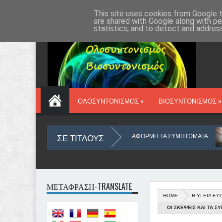
ΑΡΧΙΚΗ
VIOSYN.GR
ΔΡ ΔΑΥΡΟΣ
ΕΠΙΚΟΙΝΩΝΙΑ
This site uses cookies from Google to
are shared with Google along with pe
statistics, and to detect and addres
ΟΛΟΣΥΝΤΟΝΙΣΜΟΣ »
ΒΙΟΣΥΝΤΟΝΙΣΜΟΣ »
ΣΕ ΤΙΤΛΟΥΣ
Η ΤΟΥ ΜΥΑΛΟΥ ΜΑΣ
ΜΕ ΑΦΟΡΜΗ ΤΑ ΣΥΜΠΤΩΜΑΤΑ
ΤΙ ΣΗ
ΜΕΤΑΦΡΑΣΗ-TRANSLATE
HOME
Η ΥΓΕΙΑ ΕΥ
ΚΙΝΟΣ
Ο ΥΛΙΚΟΣ ΚΟΣΜΟΣ ΠΟΥ ΖΟΥΜΕ ΑΠΟ ΑΠΟΨΗ ΟΥΣΙΑΣ
ΟΙ ΣΚΕΨΕΙΣ ΚΑΙ ΤΑ 