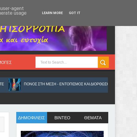
Πέμπτη 6, Αυγ 2026
d user-agent
enerate usage
LEARN MORE
GOT IT
ΜΟΓΕΣ
ΠΟΝΟΣ ΣΤΗ ΜΕΣΗ - ΕΝΤΟΠΙΣΜΟΣ ΚΑΙ ΔΙΟΡΘΩΣΗ ΤΟΥ ΠΡΟΒΛΗΜΑΤΟΣ
ΔΗΜΟΦΙΛΕΙΣ
ΒΙΝΤΕΟ
ΘΕΜΑΤΑ
ΕΥΜΟΝΕΣ ΚΑΙ ΔΙΑΤΑΡΑΧΗΣ ΤΟΥ ΟΥΡΟΠΟΙΗΤΙΚΟΥ
ΠΟΛΛΑ ΠΡΑΓΜΑΤΑ 