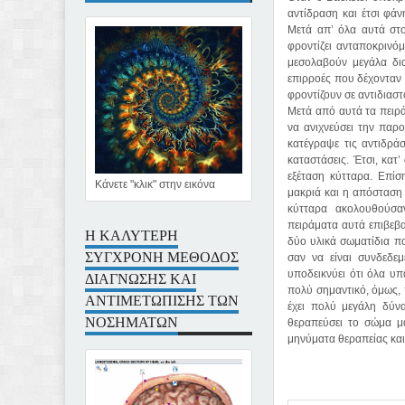
αντίδραση και έτσι φά
Μετά απ’ όλα αυτά στο
φροντίζει ανταποκρινόμ
μεσολαβούν μεγάλα δι
επιρροές που δέχονταν 
φροντίζουν σε αντιδιασ
Μετά από αυτά τα πειρά
να ανιχνεύσει την παρ
κατέγραψε τις αντιδρά
καταστάσεις. Έτσι, κατ
εξέταση κύτταρα. Επί
Κάνετε "κλικ" στην εικόνα
μακριά και η απόσταση
κύτταρα ακολουθούσα
πειράματα αυτά επιβεβα
Η ΚΑΛΥΤΕΡΗ
δύο υλικά σωματίδια π
ΣΥΓΧΡΟΝΗ ΜΕΘΟΔΟΣ
σαν να είναι συνδεδε
ΔΙΑΓΝΩΣΗΣ ΚΑΙ
υποδεικνύει ότι όλα υπ
πολύ σημαντικό, όμως, 
ΑΝΤΙΜΕΤΩΠΙΣΗΣ ΤΩΝ
έχει πολύ μεγάλη δύν
ΝΟΣΗΜΑΤΩΝ
θεραπεύσει το σώμα μα
μηνύματα θεραπείας και