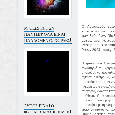
Ο Αμερικανός ερευ
Μ-ΘΕΩΡΙΑ ΤΩΝ
επικοινωνία που φα
ΠΑΝΤΩΝ: ΟΛΑ ΕΙΝΑΙ
των βαθμίδων, έδει
ΠΑΛΛΟΜΕΝΕΣ ΧΟΡΔΕΣ!
ανθρώπινα κύτταρα
Perception: Biocommu
Press, 2003) περιγρ
Η έρευνά του ξεκίνησ
εργαστήριό του χρησιμ
μπορούσε να προκαλέσε
σχετικά ηλεκτρόδια, 
παρατήρησε ότι η βελόν
πλευρά του φυτού. Αυτό,
τα σπίρτα, έχοντας κατ
πρόθεσης. Όταν επέστρεψ
τη φορά η επιστροφή τ
ΑΥΤΟΣ ΕΙΝΑΙ Ο
σταματήσει με τη σκέψη
γράφημα άρχισε να πέφ
ΦΥΣΙΚΟΣ ΜΑΣ ΚΟΣΜΟΣ!
Όταν ο Backster υποκρί