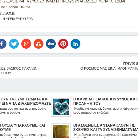
 : ΟΙ ΣΚΕΨΕΙΣ ΚΑΙ ΤΑ ΣΥΝΑΙΣΘΗΜΑΤΑ ΕΠΗΡΕΑΖΟΥΝ ΑΠΟΔΕΔΕΙΓΜΕΝΑ ΤΟ ΣΩΜΑ!
 by :
Ioannis Davros
10:54 π.μ.
 :
Η ΥΓΕΙΑ ΕΥΡΥΤΕΡΑ
Previo
ΝΕΣ ΒΑΣΙΚΟΣ ΠΑΡΑΓΩΝ
Ο ΚΟΣΜΟΣ ΜΑΣ ΕΙΝΑΙ ΜΑΘΗΜΑΤΙΚ
ΘΡΩΠΟΥ
ΝΟΥΝ ΤΑ ΣΥΜΠΤΩΜΑΤΑ ΚΑΙ
Ο ΚΑΡΔΙΑΓΓΕΙΑΚΟΣ ΚΙΝΔΥΝΟΣ ΚΑΙ
ΕΙ ΝΑ ΤΑ ΔΙΑΧΕΙΡΙΖΟΜΑΣΤΕ
ΠΡΟΛΗΨΗ ΤΟΥ
ατα ουσιαστικά είναι μηνύματα
Καρδιαγγειακός κίνδυνος είναι η πιθανότητ
λνει ο οργανι...
ενός ατόμου να εκδηλώ...
Ν ΟΥΣΙΑ ΥΠΑΡΧΟΥΜΕ ΚΑΙ
ΟΙ ΑΣΘΕΝΕΙΕΣ ΑΝΤΑΝΑΚΛΟΥΝ ΤΙΣ
ΓΟΥΜΕ
ΣΚΕΨΕΙΣ ΚΑΙ ΤΑ ΣΥΝΑΙΣΘΗΜΑΤΑ Μ
ανθρωπίνου όντος είναι το φως
Η ασθένεια είναι ένα μήνυμα ότι κάτι κάνω