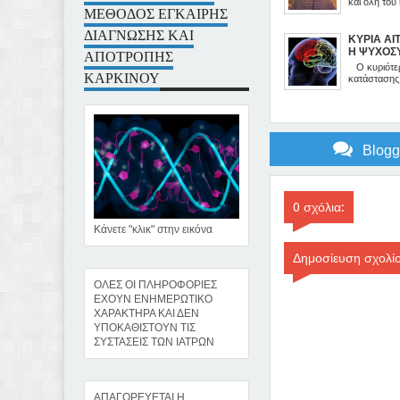
και όλη του
ΜΕΘΟΔΟΣ ΕΓΚΑΙΡΗΣ
ΔΙΑΓΝΩΣΗΣ ΚΑΙ
ΚΥΡΙΑ ΑΙ
ΑΠΟΤΡΟΠΗΣ
Η ΨΥΧΟΣ
ΚΑΤΑΣΤΑ
Ο κυριότερ
ΚΑΡΚΙΝΟΥ
κατάστασης 
Blog
0 σχόλια:
Κάνετε "κλικ" στην εικόνα
Δημοσίευση σχολί
ΟΛΕΣ ΟΙ ΠΛΗΡΟΦΟΡΙΕΣ
ΕΧΟΥΝ ΕΝΗΜΕΡΩΤΙΚΟ
ΧΑΡΑΚΤΗΡΑ ΚΑΙ ΔΕΝ
ΥΠΟΚΑΘΙΣΤΟΥΝ ΤΙΣ
ΣΥΣΤΑΣΕΙΣ ΤΩΝ ΙΑΤΡΩΝ
ΑΠΑΓΟΡΕΥΕΤΑΙ Η