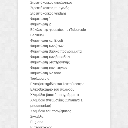
Στρεπτόκοκκος αιμολυτικός
Στρεπτόκοκκος πυογενής
Στρεπτόκοκκος viridans
Φυματίωση 1
Φυματίωση 2
Βάκιλος της φυματίωσης (Tubercule
Bacillus)
Φυματίωση και E.coli
Φυματίωση των ζώων
Φυματίωση βασικά προγράμματα
Φυματίωση των βοοειδών
Φυματίωση δευτερογενής
Φυματίωση των πτηνών
Φυματίωση Nosode
Τουλαραιμία
Ελικοβακτηρίδιο του λεπτού εντέρου
Ελικοβακτήριο του πυλωρού
Χλαμύδια βασικά προγράμματα
Χλαμύδια πνευμονίας (Chlamydia
pneumoniae)
Χλαμύδια του τραχώματος
Σιγκέλλα
Euglena
Εντερόκοκκος