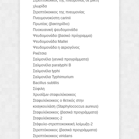
Στρεπτόκοκκος της πνευμονίας σε μικτή
χλωρίδα
Στρεπτόκοκκος της πνευμονίας
Πνευμονοκύστη carinii
Πρωτέας (βακτηρίδιο)
Πυοκυανική ψευδομονάδα
Ψευδομονάδα (βασικό πρόγραμμα)
Ψευδομονάδα Mallei
Ψευδομονάδα η αεριογόνος
Ρικέτσια
Σαλμονέλα (γενικά προγράμματα)
Σαλμονέλα paratyphi B
Σαλμονέλα typhi
Σαλμονέλα Typhimurium
Bacillus subtilis
Σύφιλη
Χρυσίζων σταφυλόκοκκος
Σταφυλόκοκκος ο θετικός στην
κοαγκουλάση (Staphylococcus aureus)
Σταφυλόκοκκος (βασικά προγράμματα)
Σταφυλόκοκκος-2
Στάφυλο-στρεπτοκοκκική λοίμωξη-2
Στρεπτόκοκκος (βασικά προγράμματα)
Στρεπτόκοκκος viridans