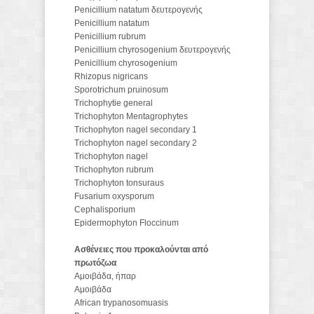
Penicillium natatum δευτερογενής
Penicillium natatum
Penicillium rubrum
Penicillium chyrosogenium δευτερογενής
Penicillium chyrosogenium
Rhizopus nigricans
Sporotrichum pruinosum
Trichophytie general
Trichophyton Mentagrophytes
Trichophyton nagel secondary 1
Trichophyton nagel secondary 2
Trichophyton nagel
Trichophyton rubrum
Trichophyton tonsuraus
Fusarium oxysporum
Cephalisporium
Epidermophyton Floccinum
Ασθένειες που προκαλούνται από
πρωτόζωα
Αμοιβάδα, ήπαρ
Αμοιβάδα
African trypanosomuasis