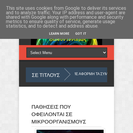
Παρασκευή 7, Αυγ 2026
This site uses cookies from Google to deliver its services
and to analyze traffic. Your IP address and user-agent are
shared with Google along with performance and security
metrics to ensure quality of service, generate usage
statistics, and to detect and address abuse.
LEARN MORE
GOT IT
ΣΕ ΤΙΤΛΟΥΣ
 ΤΟΥ ΜΥΑΛΟΥ ΜΑΣ
ΜΕ ΑΦΟΡΜΗ ΤΑ ΣΥΜΠΤΩΜΑΤΑ
ΤΙ ΣΗ
Από το
Blogger
.
ΠΑΘΗΣΕΙΣ ΠΟΥ
ΟΦΕΙΛΟΝΤΑΙ ΣΕ
ΚΙΝΟΣ
Ο ΥΛΙΚΟΣ ΚΟΣΜΟΣ ΠΟΥ ΖΟΥΜΕ ΑΠΟ ΑΠΟΨΗ ΟΥΣΙΑΣ
ΜΙΚΡΟΟΡΓΑΝΙΣΜΟΥΣ