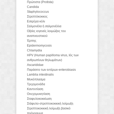
Πρώτιστα (Protista)
Candida
Staphylococcus
Στρεπτόκοκκος
Εσερίχια κόλι
Σαλμονέλα ή σαλμονέλλα
Οξείες ιογενείς λοιμώξεις του
αναπνευστικού
Έρπης
Epidermomycosis
Chlamydia
HPV (Human papilloma virus, Ιός των
ανθρωπίνων θηλωμάτων)
Ascarididae
Παράσιτο των εντέρων-enterobiasis
Lamblia intestinalis
Μυκόπλασμα
Τριχομονάδα
Καντιντίαση
Ονυχομυκητίαση
Σταφυλοκοκκίωση
Στάφυλο-στρεπτοκοκκική λοίμωξη
Στρεπτοκοκκική λοίμωξη βασικό
πρόγραμμα