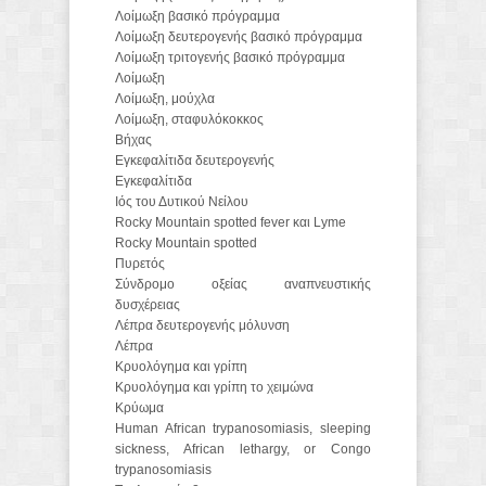
Λοίμωξη βασικό πρόγραμμα
Λοίμωξη δευτερογενής βασικό πρόγραμμα
Λοίμωξη τριτoγενής βασικό πρόγραμμα
Λοίμωξη
Λοίμωξη, μούχλα
Λοίμωξη, σταφυλόκοκκος
Βήχας
Εγκεφαλίτιδα δευτερογενής
Εγκεφαλίτιδα
Ιός του Δυτικού Νείλου
Rocky Mountain spotted fever και Lyme
Rocky Mountain spotted
Πυρετός
Σύνδρομο οξείας αναπνευστικής
δυσχέρειας
Λέπρα δευτερογενής μόλυνση
Λέπρα
Κρυολόγημα και γρίπη
Κρυολόγημα και γρίπη το χειμώνα
Κρύωμα
Human African trypanosomiasis, sleeping
sickness, African lethargy, or Congo
trypanosomiasis