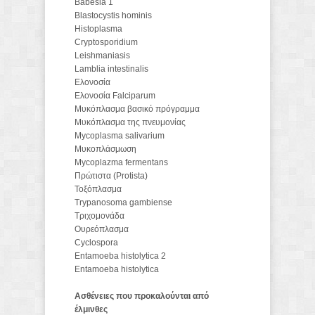
Babesia 1
Blastocystis hominis
Histoplasma
Cryptosporidium
Leishmaniasis
Lamblia intestinalis
Ελονοσία
Ελονοσία Falciparum
Μυκόπλασμα βασικό πρόγραμμα
Μυκόπλασμα της πνευμονίας
Mycoplasma salivarium
Μυκοπλάσμωση
Mycoplazma fermentans
Πρώτιστα (Protista)
Τοξόπλασμα
Trypanosoma gambiense
Τριχομονάδα
Ουρεόπλασμα
Cyclospora
Entamoeba histolytica 2
Entamoeba histolytica
Ασθένειες που προκαλούνται από
έλμινθες