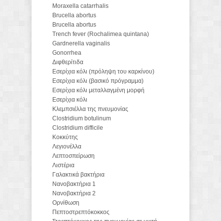
Moraxella catarrhalis
Brucella abortus
Brucella abortus
Trench fever (Rochalimea quintana)
Gardnerella vaginalis
Gonorrhea
Διφθερίτιδα
Εσερίχια κόλι (πρόληψη του καρκίνου)
Εσερίχια κόλι (βασικό πρόγραμμα)
Εσερίχια κόλι μεταλλαγμένη μορφή
Εσερίχια κόλι
Κλεμπσιέλλα της πνευμονίας
Clostridium botulinum
Clostridium difficile
Κοκκύτης
Λεγιονέλλα
Λεπτοσπείρωση
Λιστέρια
Γαλακτικά βακτήρια
Νανοβακτήρια 1
Νανοβακτήρια 2
Ορνίθωση
Πεπτοστρεπτόκοκκος