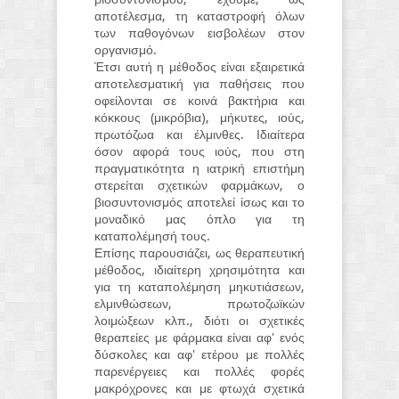
αποτέλεσμα, τη καταστροφή όλων
των παθογόνων εισβολέων στον
οργανισμό.
Έτσι αυτή η μέθοδος είναι εξαιρετικά
αποτελεσματική για παθήσεις που
οφείλονται σε κοινά βακτήρια και
κόκκους (μικρόβια), μήκυτες, ιούς,
πρωτόζωα και έλμινθες. Ιδιαίτερα
όσον αφορά τους ιούς, που στη
πραγματικότητα η ιατρική επιστήμη
στερείται σχετικών φαρμάκων, ο
βιοσυντονισμός αποτελεί ίσως και το
μοναδικό μας όπλο για τη
καταπολέμησή τους.
Επίσης παρουσιάζει, ως θεραπευτική
μέθοδος, ιδιαίτερη χρησιμότητα και
για τη καταπολέμηση μηκυτιάσεων,
ελμινθώσεων, πρωτοζωϊκών
λοιμώξεων κλπ., διότι οι σχετικές
θεραπείες με φάρμακα είναι αφ' ενός
δύσκολες και αφ' ετέρου με πολλές
παρενέργειες και πολλές φορές
μακρόχρονες και με φτωχά σχετικά