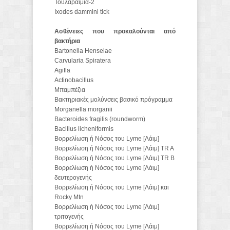
Τουλαραιμία-2
Ixodes dammini tick
Ασθένειες που προκαλούνται από
βακτήρια
Bartonella Henselae
Carvularia Spiratera
Agifla
Actinobacillus
Μπαμπέζια
Βακτηριακές μολύνσεις βασικό πρόγραμμα
Morganella morganii
Bacteroides fragilis (roundworm)
Bacillus licheniformis
Βορρελίωση ή Νόσος του Lyme [Λάιμ]
Βορρελίωση ή Νόσος του Lyme [Λάιμ] TR A
Βορρελίωση ή Νόσος του Lyme [Λάιμ] TR B
Βορρελίωση ή Νόσος του Lyme [Λάιμ]
δευτερογενής
Βορρελίωση ή Νόσος του Lyme [Λάιμ] και
Rocky Mtn
Βορρελίωση ή Νόσος του Lyme [Λάιμ]
τριτογενής
Βορρελίωση ή Νόσος του Lyme [Λάιμ]