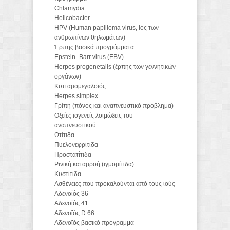
Chlamydia
Helicobacter
HPV (Human papilloma virus, Ιός των
ανθρωπίνων θηλωμάτων)
Έρπης βασικά προγράμματα
Epstein–Barr virus (EBV)
Herpes progenetalis (έρπης των γεννητικών
οργάνων)
Κυτταρομεγαλοϊός
Herpes simplex
Γρίπη (πόνος και αναπνευστικό πρόβλημα)
Οξείες ιογενείς λοιμώξεις του
αναπνευστικού
Ωτίτιδα
Πυελονεφρίτιδα
Προστατίτιδα
Ρινική καταρροή (ιγμορίτιδα)
Κυστίτιδα
Ασθένειες που προκαλούνται από τους ιούς
Αδενοϊός 36
Αδενοϊός 41
Αδενοϊός D 66
Αδενοϊός βασικό πρόγραμμα