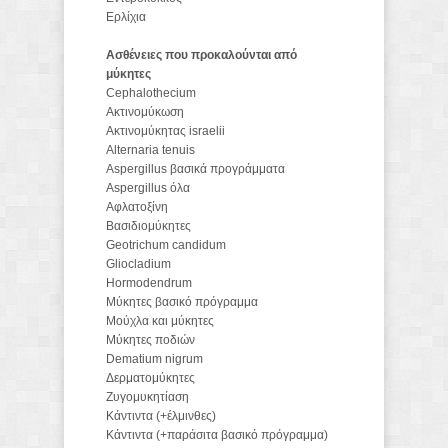
Ερλίχια
Ασθένειες που προκαλούνται από
μύκητες
Cephalothecium
Ακτινομύκωση
Ακτινομύκητας israelii
Alternaria tenuis
Aspergillus βασικά προγράμματα
Aspergillus όλα
Αφλατοξίνη
Βασιδιομύκητες
Geotrichum candidum
Gliocladium
Hormodendrum
Μύκητες βασικό πρόγραμμα
Μούχλα και μύκητες
Μύκητες ποδιών
Dematium nigrum
Δερματομύκητες
Ζυγομυκητίαση
Κάντιντα (+έλμινθες)
Κάντιντα (+παράσιτα βασικό πρόγραμμα)