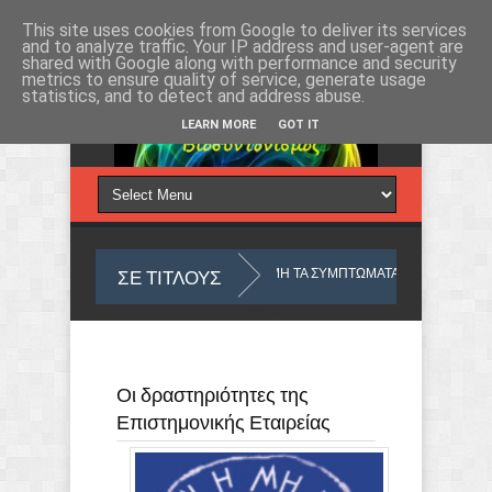
Πέμπτη 6, Αυγ 2026
This site uses cookies from Google to deliver its services
and to analyze traffic. Your IP address and user-agent are
shared with Google along with performance and security
metrics to ensure quality of service, generate usage
statistics, and to detect and address abuse.
LEARN MORE
GOT IT
ΣΕ ΤΙΤΛΟΥΣ
ΟΥ ΜΑΣ
ΜΕ ΑΦΟΡΜΗ ΤΑ ΣΥΜΠΤΩΜΑΤΑ
ΤΙ ΣΗΜΑΙΝΟΥΝ ΤΑ
Από το
Blogger
.
Οι δραστηριότητες της
Επιστημονικής Εταιρείας
Ο ΥΛΙΚΟΣ ΚΟΣΜΟΣ ΠΟΥ ΖΟΥΜΕ ΑΠΟ ΑΠΟΨΗ ΟΥΣΙΑΣ
ΑΝΙΧΝΕΥΕ