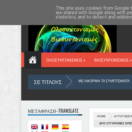
ΑΡΧΙΚΗ
VIOSYN.GR
ΔΡ ΔΑΥΡΟΣ
ΕΠΙΚΟΙΝΩΝΙΑ
This site uses cookies from Google to
are shared with Google along with pe
statistics, and to detect and addres
ΟΛΟΣΥΝΤΟΝΙΣΜΟΣ »
ΒΙΟΣΥΝΤΟΝΙΣΜΟΣ »
ΣΕ ΤΙΤΛΟΥΣ
ΟΛΗ ΤΟΥ ΜΥΑΛΟΥ ΜΑΣ
ΜΕ ΑΦΟΡΜΗ ΤΑ ΣΥΜΠΤΩΜΑΤΑ
ΤΙ 
ΜΕΤΑΦΡΑΣΗ-TRANSLATE
HOME
ΑΥΤΟΓΝΩΣΙ
ΑΡΚΙΝΟΣ
Ο ΥΛΙΚΟΣ ΚΟΣΜΟΣ ΠΟΥ ΖΟΥΜΕ ΑΠΟ ΑΠΟΨΗ ΟΥΣΙΑΣ
ΔΥΟ ΣΥΓΧΡΟΝΕΣ ΕΠΙΣ