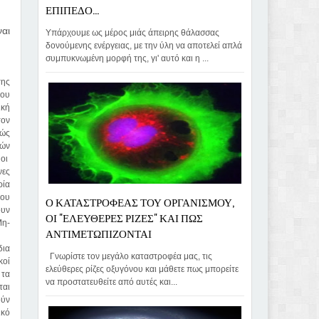
ΕΠΙΠΕΔΟ...
ναι
Υπάρχουμε ως μέρος μιάς άπειρης θάλασσας
δονούμενης ενέργειας, με την ύλη να αποτελεί απλά
συμπυκνωμένη μορφή της, γι' αυτό και η ...
της
που
ική
τον
χώς
κών
 οι
νες
ρία
που
Ο ΚΑΤΑΣΤΡΟΦΕΑΣ ΤΟΥ ΟΡΓΑΝΙΣΜΟΥ,
ουν
ΟΙ "ΕΛΕΥΘΕΡΕΣ ΡΙΖΕΣ" ΚΑΙ ΠΩΣ
Μη-
ΑΝΤΙΜΕΤΩΠΙΖΟΝΤΑΙ
δια
Γνωρίστε τον μεγάλο καταστροφέα μας, τις
κοί
ελεύθερες ρίζες οξυγόνου και μάθετε πως μπορείτε
 τα
να προστατευθείτε από αυτές και...
ται
ούν
ικό