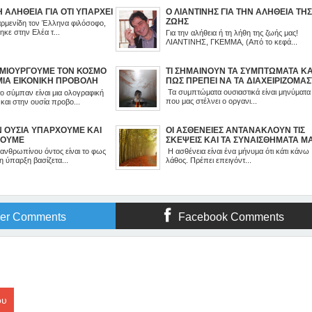
 ΑΛΗΘΕΙΑ ΓΙΑ ΟΤΙ ΥΠΑΡΧΕΙ
Ο ΛΙΑΝΤΙΝΗΣ ΓΙΑ ΤΗΝ ΑΛΗΘΕΙΑ ΤΗ
ΖΩΗΣ
αρμενίδη τον Έλληνα φιλόσοφο,
κε στην Ελέα τ...
Για την αλήθεια ή τη λήθη της ζωής μας!
ΛΙΑΝΤΙΝΗΣ, ΓΚΕΜΜΑ, (Από το κεφά...
ΗΜΙΟΥΡΓΟΥΜΕ ΤΟΝ ΚΟΣΜΟ
ΤΙ ΣΗΜΑΙΝΟΥΝ ΤΑ ΣΥΜΠΤΩΜΑΤΑ ΚΑ
ΜΙΑ ΕΙΚΟΝΙΚΗ ΠΡΟΒΟΛΗ
ΠΩΣ ΠΡΕΠΕΙ ΝΑ ΤΑ ΔΙΑΧΕΙΡΙΖΟΜΑ
ΛΟΥ ΜΑΣ
Τα συμπτώματα ουσιαστικά είναι μηνύματα
ο σύμπαν είναι μια ολογραφική
που μας στέλνει ο οργανι...
αι στην ουσία προβο...
Ν ΟΥΣΙΑ ΥΠΑΡΧΟΥΜΕ ΚΑΙ
ΟΙ ΑΣΘΕΝΕΙΕΣ ΑΝΤΑΝΑΚΛΟΥΝ ΤΙΣ
ΓΟΥΜΕ
ΣΚΕΨΕΙΣ ΚΑΙ ΤΑ ΣΥΝΑΙΣΘΗΜΑΤΑ Μ
ανθρωπίνου όντος είναι το φως
Η ασθένεια είναι ένα μήνυμα ότι κάτι κάνω
 η ύπαρξη βασίζετα...
λάθος. Πρέπει επειγόντ...
ger Comments
Facebook Comments
ου