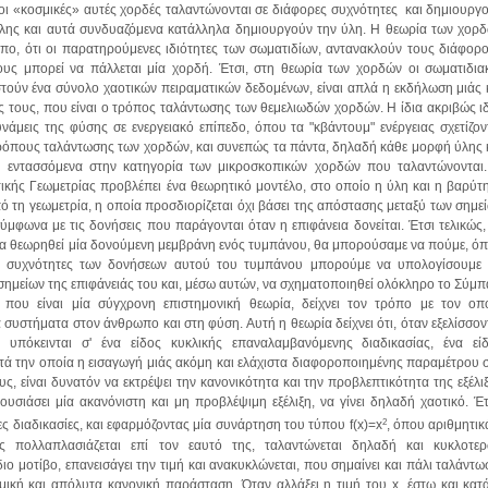
 οι «κοσμικές» αυτές χορδές ταλαντώνονται σε διάφορες συχνότητες και δημιουργ
ύλης και αυτά συνδυαζόμενα κατάλληλα δημιουργούν την ύλη. Η θεωρία των χορ
όπο, ότι οι παρατηρούμενες ιδιότητες των σωματιδίων, αντανακλούν τους διάφορ
υς μπορεί να πάλλεται μία χορδή. Έτσι, στη θεωρία των χορδών οι σωματιδια
ιστούν ένα σύνολο χαοτικών πειραματικών δεδομένων, είναι απλά η εκδήλωση μιάς 
ς τους, που είναι ο τρόπος ταλάντωσης των θεμελιωδών χορδών. Η ίδια ακριβώς ι
υνάμεις της φύσης σε ενεργειακό επίπεδο, όπου τα "κβάντουμ" ενέργειας σχετίζον
τρόπους ταλάντωσης των χορδών, και συνεπώς τα πάντα, δηλαδή κάθε μορφή ύλης 
αι εντασσόμενα στην κατηγορία των μικροσκοπικών χορδών που ταλαντώνονται
ικής Γεωμετρίας προβλέπει ένα θεωρητικό μοντέλο, στο οποίο η ύλη και η βαρύτ
τη γεωμετρία, η οποία προσδιορίζεται όχι βάσει της απόστασης μεταξύ των σημε
σύμφωνα με τις δονήσεις που παράγονται όταν η επιφάνεια δονείται. Έτσι τελικώς,
 να θεωρηθεί μία δονούμενη μεμβράνη ενός τυμπάνου, θα μπορούσαμε να πούμε, ό
ις συχνότητες των δονήσεων αυτού του τυμπάνου μπορούμε να υπολογίσουμε 
σημείων της επιφάνειάς του και, μέσω αυτών, να σχηματοποιηθεί ολόκληρο το Σύμπ
που είναι μία σύγχρονη επιστημονική θεωρία, δείχνει τον τρόπο με τον οπ
 συστήματα στον άνθρωπο και στη φύση. Αυτή η θεωρία δείχνει ότι, όταν εξελίσσον
 υπόκεινται σ' ένα είδος κυκλικής επαναλαμβανόμενης διαδικασίας, ένα εί
τά την οποία η εισαγωγή μιάς ακόμη και ελάχιστα διαφοροποιημένης παραμέτρου 
ους, είναι δυνατόν να εκτρέψει την κανονικότητα και την προβλεπτικότητα της εξέλι
υσιάσει μία ακανόνιστη και μη προβλέψιμη εξέλιξη, να γίνει δηλαδή χαοτικό. Έτ
2
ς διαδικασίες, και εφαρμόζοντας μία συνάρτηση του τύπου f(x)=x
, όπου αριθμητικ
ς πολλαπλασιάζεται επί τον εαυτό της, ταλαντώνεται δηλαδή και κυκλοτε
ο μοτίβο, επανεισάγει την τιμή και ανακυκλώνεται, που σημαίνει και πάλι ταλάντω
μική και απόλυτα κανονική παράσταση. Όταν αλλάξει η τιμή του x, έστω και
κατ