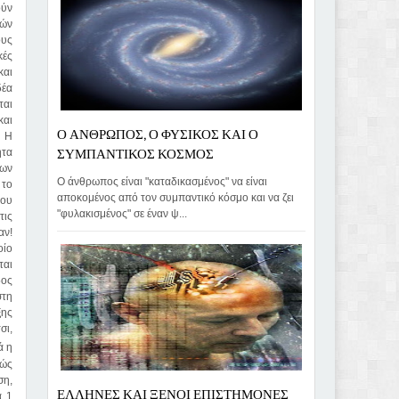
ούν
δών
ους
κές
και
δέα
ται
και
Ο ΑΝΘΡΩΠΟΣ, Ο ΦΥΣΙΚΟΣ ΚΑΙ Ο
. Η
ΣΥΜΠΑΝΤΙΚΟΣ ΚΟΣΜΟΣ
ητα
ίων
Ο άνθρωπος είναι "καταδικασμένος" να είναι
 το
αποκομένος από τον συμπαντικό κόσμο και να ζει
που
"φυλακισμένος" σε έναν ψ...
τις
αν!
οίο
ται
δος
στη
ξης
σι,
ά η
ρώς
ση,
ΕΛΛΗΝΕΣ ΚΑΙ ΞΕΝΟΙ ΕΠΙΣΤΗΜΟΝΕΣ
ά 1