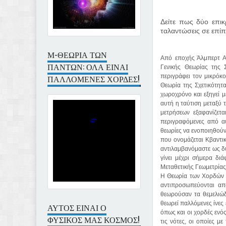
Δείτε πως δύο επικ
ταλαντώσεις σε επί
Μ-ΘΕΩΡΙΑ ΤΩΝ
Από εποχής Άλμπερτ Αϊ
ΠΑΝΤΩΝ: ΟΛΑ ΕΙΝΑΙ
Γενικής Θεωρίας της 
περιγράφει τον μικρόκ
ΠΑΛΛΟΜΕΝΕΣ ΧΟΡΔΕΣ!
Θεωρία της Σχετικότητα
χωροχρόνο και εξηγεί μ
αυτή η ταύτιση μεταξύ 
μετρήσεων εξαφανίζετα
περιγραφόμενες από αυ
θεωρίες να ενοποιηθούν
που ονομάζεται Κβαντι
αντιλαμβανόμαστε ως δ
γίνει μέχρι σήμερα δι
Μεταθετικής Γεωμετρίας
Η Θεωρία των Χορδών υ
αντιπροσωπεύονται απ
θεωρούσαν τα θεμελιώδ
θεωρεί παλλόμενες ίνες 
ΑΥΤΟΣ ΕΙΝΑΙ Ο
όπως και οι χορδές ενό
ΦΥΣΙΚΟΣ ΜΑΣ ΚΟΣΜΟΣ!
τις νότες, οι οποίες 