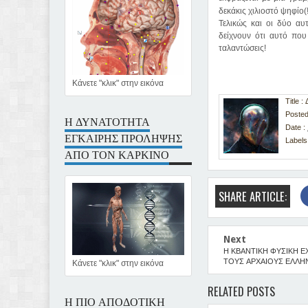
δεκάκις χιλιοστό ψηφίο(!
Τελικώς και οι δύο αυ
δείχνουν ότι αυτό που
ταλαντώσεις!
Κάνετε "κλικ" στην εικόνα
Title
Posted
Η ΔΥΝΑΤΟΤΗΤΑ
Date :
ΕΓΚΑΙΡΗΣ ΠΡΟΛΗΨΗΣ
Labels
ΑΠΟ ΤΟΝ ΚΑΡΚΙΝΟ
SHARE ARTICLE:
Next
Η ΚΒΑΝΤΙΚΗ ΦΥΣΙΚΗ Ε
ΤΟΥΣ ΑΡΧΑΙΟΥΣ ΕΛΛΗ
Κάνετε "κλικ" στην εικόνα
RELATED POSTS
Η ΠΙΟ ΑΠΟΔΟΤΙΚΗ