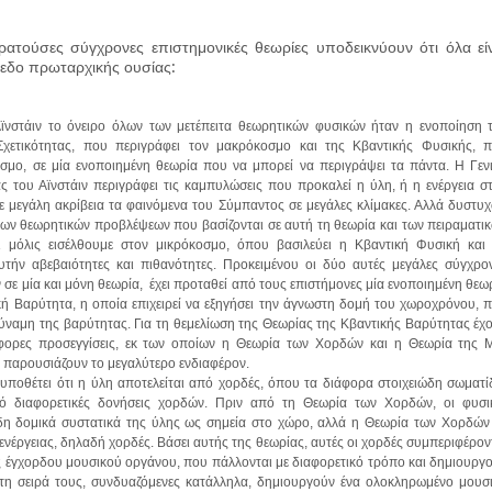
ρατούσες σύγχρονες επιστημονικές θεωρίες υποδεικνύουν ότι όλα εί
πεδο πρωταρχικής ουσίας:
νστάιν το όνειρο όλων των μετέπειτα θεωρητικών φυσικών ήταν η ενοποίηση 
Σχετικότητας, που περιγράφει τον μακρόκοσμο και της Κβαντικής Φυσικής, 
οσμο, σε μία ενοποιημένη θεωρία που να μπορεί να περιγράψει τα πάντα. Η Γεν
ς του Αϊνστάιν περιγράφει τις καμπυλώσεις που προκαλεί η ύλη, ή η ενέργεια σ
ε μεγάλη ακρίβεια τα φαινόμενα του Σύμπαντος σε μεγάλες κλίμακες. Αλλά δυστυ
των θεωρητικών προβλέψεων που βασίζονται σε αυτή τη θεωρία και των πειραματι
ι μόλις εισέλθουμε στον μικρόκοσμο, όπου βασιλεύει η Κβαντική Φυσική και
τήν αβεβαιότητες και πιθανότητες. Προκειμένου οι δύο αυτές μεγάλες σύγχρο
 σε μία και μόνη θεωρία, έχει προταθεί από τους επιστήμονες μία ενοποιημένη θεω
κή Βαρύτητα, η οποία επιχειρεί να εξηγήσει την άγνωστη δομή του χωροχρόνου, 
ύναμη της βαρύτητας. Για τη θεμελίωση της Θεωρίας της Κβαντικής Βαρύτητας έχ
άφορες προσεγγίσεις, εκ των οποίων η Θεωρία των Χορδών και η Θεωρία της 
 παρουσιάζουν το μεγαλύτερο ενδιαφέρον.
ποθέτει ότι η ύλη αποτελείται από χορδές, όπου τα διάφορα στοιχειώδη σωματί
ό διαφορετικές δονήσεις χορδών. Πριν από τη Θεωρία των Χορδών, οι φυσι
η δομικά συστατικά της ύλης ως σημεία στο χώρο, αλλά η Θεωρία των Χορδών
ενέργειας, δηλαδή χορδές. Βάσει αυτής της θεωρίας, αυτές οι χορδές συμπεριφέρον
ς έγχορδου μουσικού οργάνου, που πάλλονται με διαφορετικό τρόπο και δημιουργ
με τη σειρά τους, συνδυαζόμενες κατάλληλα, δημιουργούν ένα ολοκληρωμένο μουσ