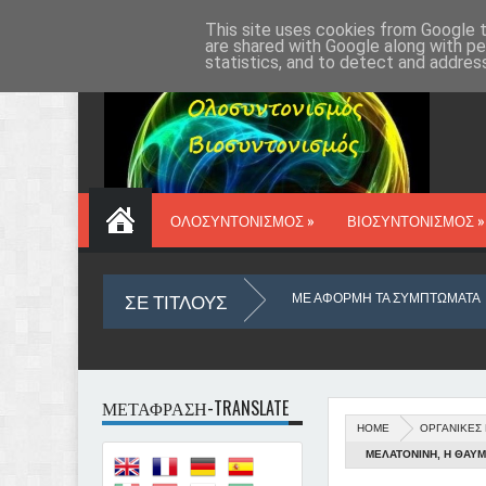
ΑΡΧΙΚΗ
VIOSYN.GR
ΔΡ ΔΑΥΡΟΣ
ΕΠΙΚΟΙΝΩΝΙΑ
This site uses cookies from Google to
are shared with Google along with pe
statistics, and to detect and addres
ΟΛΟΣΥΝΤΟΝΙΣΜΟΣ »
ΒΙΟΣΥΝΤΟΝΙΣΜΟΣ »
ΣΕ ΤΙΤΛΟΥΣ
ΛΗ ΤΟΥ ΜΥΑΛΟΥ ΜΑΣ
ΜΕ ΑΦΟΡΜΗ ΤΑ ΣΥΜΠΤΩΜΑΤΑ
ΤΙ 
ΜΕΤΑΦΡΑΣΗ-TRANSLATE
HOME
ΟΡΓΑΝΙΚΕΣ 
ΑΡΚΙΝΟΣ
Ο ΥΛΙΚΟΣ ΚΟΣΜΟΣ ΠΟΥ ΖΟΥΜΕ ΑΠΟ ΑΠΟΨΗ ΟΥΣΙΑΣ
ΜΕΛΑΤΟΝΙΝΗ, Η ΘΑΥ