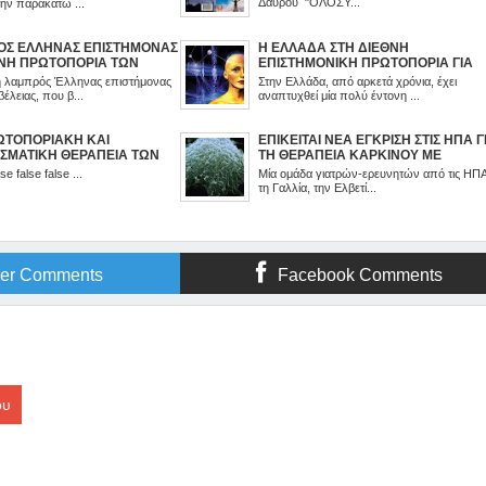
Δαύρου "ΟΛΟΣΥ...
την παρακάτω ...
ΟΣ ΕΛΛΗΝΑΣ ΕΠΙΣΤΗΜΟΝΑΣ
Η ΕΛΛΑΔΑ ΣΤΗ ΔΙΕΘΝΗ
ΘΝΗ ΠΡΩΤΟΠΟΡΙΑ ΤΩΝ
ΕΠΙΣΤΗΜΟΝΙΚΗ ΠΡΩΤΟΠΟΡΙΑ ΓΙΑ
 ΚΑΙ ΤΗΣ ΘΕΡΑΠΕΙΑΣ ΜΕ
ΤΟΝ ΒΙΟΣΥΝΤΟΝΙΣΜΟ!
 λαμπρός Έλληνας επιστήμονας
Στην Ελλάδα, από αρκετά χρόνια, έχει
ΟΝΙΣΜΟ!
έλειας, που β...
αναπτυχθεί μία πολύ έντονη ...
ΩΤΟΠΟΡΙΑΚΗ ΚΑΙ
ΕΠΙΚΕΙΤΑΙ ΝΕΑ ΕΓΚΡΙΣΗ ΣΤΙΣ ΗΠΑ Γ
ΣΜΑΤΙΚΗ ΘΕΡΑΠΕΙΑ ΤΩΝ
ΤΗ ΘΕΡΑΠΕΙΑ ΚΑΡΚΙΝΟΥ ΜΕ
 ΔΙΑΤΑΡΑΧΩΝ
ΒΙΟΣΥΝΤΟΝΙΣΜΟ!
se false false ...
Μία ομάδα γιατρών-ερευνητών από τις ΗΠΑ
τη Γαλλία, την Ελβετί...
ger Comments
Facebook Comments
ου