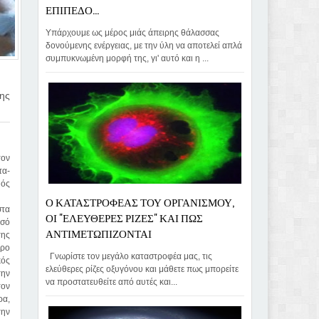
ΕΠΙΠΕΔΟ...
Υπάρχουμε ως μέρος μιάς άπειρης θάλασσας
δονούμενης ενέργειας, με την ύλη να αποτελεί απλά
συμπυκνωμένη μορφή της, γι' αυτό και η ...
ης
τον
τα-
μός
Ο ΚΑΤΑΣΤΡΟΦΕΑΣ ΤΟΥ ΟΡΓΑΝΙΣΜΟΥ,
στα
ΟΙ "ΕΛΕΥΘΕΡΕΣ ΡΙΖΕΣ" ΚΑΙ ΠΩΣ
οσό
ΑΝΤΙΜΕΤΩΠΙΖΟΝΤΑΙ
της
ερο
Γνωρίστε τον μεγάλο καταστροφέα μας, τις
κός
ελεύθερες ρίζες οξυγόνου και μάθετε πως μπορείτε
την
να προστατευθείτε από αυτές και...
τον
ρα,
την