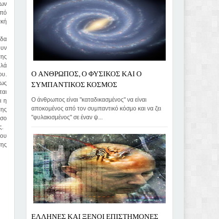
των
από
ακή
εδα
ουν
της
ηλά
Ο ΑΝΘΡΩΠΟΣ, Ο ΦΥΣΙΚΟΣ ΚΑΙ Ο
ου.
ΣΥΜΠΑΝΤΙΚΟΣ ΚΟΣΜΟΣ
πως
ται
Ο άνθρωπος είναι "καταδικασμένος" να είναι
ι η
αποκομένος από τον συμπαντικό κόσμο και να ζει
της
"φυλακισμένος" σε έναν ψ...
όσο
ς.
που
σης
ΕΛΛΗΝΕΣ ΚΑΙ ΞΕΝΟΙ ΕΠΙΣΤΗΜΟΝΕΣ