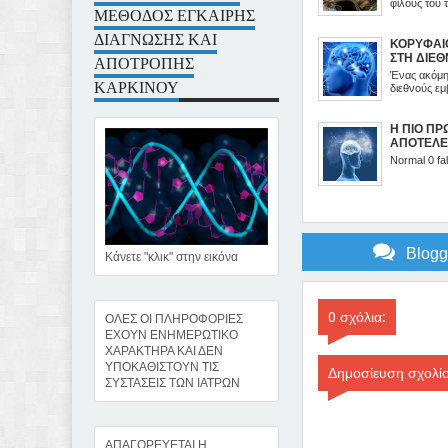
φίλους του 
ΜΕΘΟΔΟΣ ΕΓΚΑΙΡΗΣ
ΔΙΑΓΝΩΣΗΣ ΚΑΙ
ΚΟΡΥΦΑΙ
ΑΠΟΤΡΟΠΗΣ
ΣΤΗ ΔΙΕ
ΕΡΕΥΝΩΝ
Ένας ακόμη
ΚΑΡΚΙΝΟΥ
ΒΙΟΣΥΝΤ
διεθνούς εμβ
Η ΠΙΟ ΠΡ
ΑΠΟΤΕΛΕ
ΨΥΧΙΚΩΝ
Normal 0 fal
Blog
Κάνετε "κλικ" στην εικόνα
0 σχόλια:
ΟΛΕΣ ΟΙ ΠΛΗΡΟΦΟΡΙΕΣ
ΕΧΟΥΝ ΕΝΗΜΕΡΩΤΙΚΟ
ΧΑΡΑΚΤΗΡΑ ΚΑΙ ΔΕΝ
ΥΠΟΚΑΘΙΣΤΟΥΝ ΤΙΣ
Δημοσίευση σχολί
ΣΥΣΤΑΣΕΙΣ ΤΩΝ ΙΑΤΡΩΝ
ΑΠΑΓΟΡΕΥΕΤΑΙ Η