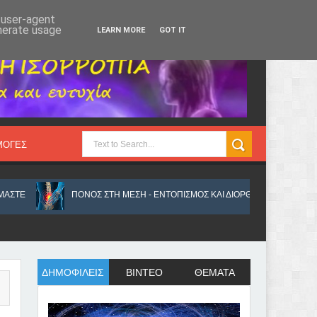
Παρασκευή 7, Αυγ 2026
d user-agent
enerate usage
LEARN MORE
GOT IT
ΜΟΓΕΣ
ΠΟΝΟΣ ΣΤΗ ΜΕΣΗ - ΕΝΤΟΠΙΣΜΟΣ ΚΑΙ ΔΙΟΡΘΩΣΗ ΤΟΥ ΠΡΟΒΛΗΜΑΤΟΣ
ΔΗΜΟΦΙΛΕΙΣ
ΒΙΝΤΕΟ
ΘΕΜΑΤΑ
ΝΕΥΜΟΝΕΣ ΚΑΙ ΔΙΑΤΑΡΑΧΗΣ ΤΟΥ ΟΥΡΟΠΟΙΗΤΙΚΟΥ
ΠΟΛΛΑ ΠΡΑΓΜΑΤΑ