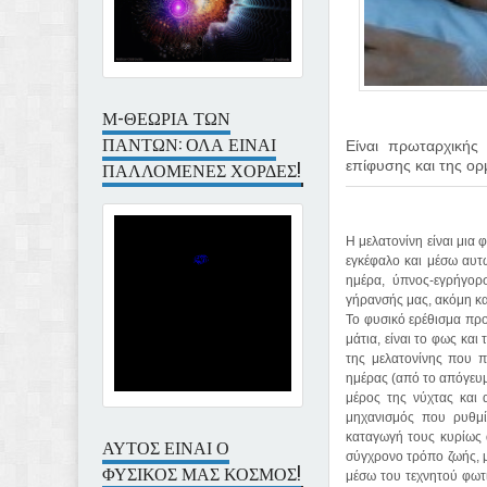
Μ-ΘΕΩΡΙΑ ΤΩΝ
ΠΑΝΤΩΝ: ΟΛΑ ΕΙΝΑΙ
Είναι πρωταρχικής
επίφυσης και της ορ
ΠΑΛΛΟΜΕΝΕΣ ΧΟΡΔΕΣ!
Η μελατονίνη είναι μια
εγκέφαλο και μέσω αυτώ
ημέρα, ύπνος-εγρήγορ
γήρανσής μας, ακόμη κα
Το φυσικό ερέθισμα πρ
μάτια, είναι το φως και
της μελατονίνης που π
ημέρας (από το απόγευμ
μέρος της νύχτας και 
μηχανισμός που ρυθμίζ
καταγωγή τους κυρίως 
ΑΥΤΟΣ ΕΙΝΑΙ Ο
σύγχρονο τρόπο ζωής, μ
ΦΥΣΙΚΟΣ ΜΑΣ ΚΟΣΜΟΣ!
μέσω του τεχνητού φωτι