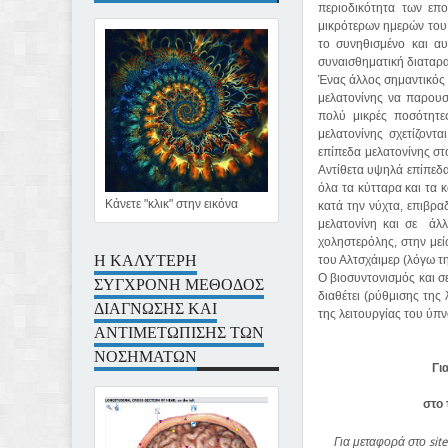
περιοδικότητα των επο
μικρότερων ημερών του 
το συνηθισμένο και αυ
συναισθηματική διαταρα
Ένας άλλος σημαντικός π
μελατονίνης να παρουσ
πολύ μικρές ποσότητες
μελατονίνης σχετίζοντα
επίπεδα μελατονίνης στ
Αντίθετα υψηλά επίπεδα 
όλα τα κύτταρα και τα κ
Κάνετε "κλικ" στην εικόνα
κατά την νύχτα, επιβραδ
μελατονίνη και σε άλλ
χοληστερόλης, στην με
Η ΚΑΛΥΤΕΡΗ
του Αλτσχάιμερ (λόγω τ
Ο βιοσυντονισμός και σ
ΣΥΓΧΡΟΝΗ ΜΕΘΟΔΟΣ
διαθέτει (ρύθμισης της
ΔΙΑΓΝΩΣΗΣ ΚΑΙ
της λειτουργίας του ύπν
ΑΝΤΙΜΕΤΩΠΙΣΗΣ ΤΩΝ
ΝΟΣΗΜΑΤΩΝ
Γι
στο 
Για μεταφορά στο sit