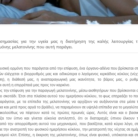
 σημασίας για την υγεία μας η διατήρηση της καλής λειτουργίας τ
μόνης μελατονίνης που αυτή παράγει.
 φυσική ορμόνη που παράγεται από την επίφυση, ένα όργανο-αδένα που βρίσκεται σ
ν ελέγχεται ο βιορρυθμός μας και ειδικώτερα ο λεγόμενος κιρκάδιος κύκλος (νύχ
ση), η διάθεσή μας, η αναπαραγωγική μας ικανότητα, το βάρος μας, ο ρυθ
ι αυτή η επιρρέπειά μας προς τον καρκίνο.
ος την επίφυση για την παραγωγή μελατονίνης, μέσω αισθητήρων που βρίσκονται 
 το σκοτάδι. Έτσι στα πλαίσια αυτού του ημερήσιου κύκλου, το φως επηρεάζει το π
αράγεται, με τα επίπεδα της μελατονίνης να αρχίζουν να αυξάνονται στα μέσα 
α και μετά προς αργά το βράδυ), να παραμένουν σε υψηλά επίπεδα για το μεγαλύτ
ακολούθως να πέφτουν κατά τις πρώτες πρωινές ώρες. Αυτός είναι και ο βασι
ει τον ύπνο και γίνεται εύκολα αντιληπτό, ότι οι διαταραχές ύπνου έλκουν 
από την απορρύθμιση αυτού του μηχανισμού, που βασίζεται, κατά κύριο λόγο, σ
ε την ανατροπή του φυσικού ημερήσιου κύκλου, την μετατροπή της νύχτας σε ημέ
σμού κλπ. Επίσης, η έκκριση της μελατονίνης, όπως είναι φυσικό, υπόκειται και σ