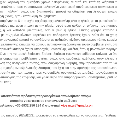
χών, δηλαδή τον ημερήσιο χρόνο ηλιοφάνειας, γι΄αυτό και κατά τη διάρκεια 
χειμώνα, μπορεί να παράγεται μελατονίνη νωρίτερα ή αργότερα μέσα στην ημέρα 
τή η αλλαγή, όπως έχει διαπιστωθεί, μπορεί να οδηγήσει στη λεγόμενη εποχι
χή (SAD), ή την κατάθλιψη του χειμώνα.
αράγοντας διαταραχής της έκκρισης μελατονίνης είναι η ηλικία, με τα φυσικά επίπ
ιάζουν μια αργή πτώση με την ηλικία, αφού είναι πολλοί οι ενήλικες που παράγ
, ή και καθόλου μελατονίνη, όσο αυξάνει η ηλίκια. Επίσης χαμηλά επίπεδα 
ι με αυξημένο κίνδυνο καρκίνου και πρόσφατες έρευνες έχουν δείξει ότι τα χαμ
ον οργανισμό μπορεί να συνδέονται με αυξημένο κίνδυνο ορισμένων τύπων καρκίν
μελατονίνης φαίνεται να ασκούν αντικαρκινική δράση και τούτο συμβαίνει γιατί, ό
αρκινικά κύτταρα έχουν υποδοχείς μελατονίνης και έτσι, όταν η μελατονίνη παράγε
ύνει την κυτταρική διαίρεση. Επίσης ιδιαίτερα ευεργετική επίδραση φαίνεται να έχε
α σημαντικά προβλήματα υγείας, όπως στις καρδιακές παθήσεις, στον έλεγχο 
ίωση της αρτηριακής πίεσης, στον σακχαρώδη διαβήτη, στην προστασία από τη ν
ης ισχυρής αντιοξειδωτικής ιδιότητας που έχει) και στην πρόληψη της οστεοπόρωση
ε αυτήν την περίπτωση μπορεί να συμβάλει ουσιαστικά με τα ειδικά προγράμματα 
 λειτουργίας της επίφυσης και γενικώτερα του νευροορμονικού συστήματος, ρύθμι
ου κλπ.).
α οποιαδήποτε πρόσθετη πληροφορία και οποιαδήποτε απορία
μπορείτε να έρχεστε σε επικοινωνία μαζί μας:
τηλέφωνο +30.6932 256 284 & στο e-mail
viosyn.gr@gmail.com
e της εταιρείας BIOMEDIS, προκειμένου να ενημερωθείτε και να αγοράσετε απ' ευθείας