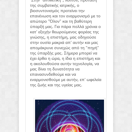
Στην "αντιθετική", λοιπόν, πρόταση
της συμβατικής ιατρικής, ο
βιοσυντονισμός προτείνει την
επανένωση και τον εναρμονισμό με το
απώτερο "Όλον" και τη βαθύτερη
ύπαρξή μας. Για πάρα πολλά χρόνια ο
κατ' εξοχήν θεωρούμενος φορέας της
γνώσης, η επιστήμη, μας οδηγούσε
στην ουσία μακριά απ' αυτήν και μας
απομάκρυνε συνεχώς από τη "πηγή"
της ύπαρξής μας. Σήμερα μπορεί να
έχει έρθει η ώρα, η ίδια η επιστήμη και
η ακολουθούσα αυτήν τεχνολογία, να
μας δίνει τη δυνατότητα να
επανασυνδεθούμε και να
εναρμονισθούμε με αυτήν, επ' ωφελεία
της ζωής και της υγείας μας.