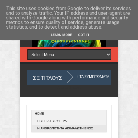
Πέμπτη 6, Αυγ 2026
This site uses cookies from Google to deliver its services
and to analyze traffic. Your IP address and user-agent are
shared with Google along with performance and security
metrics to ensure quality of service, generate usage
statistics, and to detect and address abuse.
LEARN MORE
GOT IT
ΣΕ ΤΙΤΛΟΥΣ
ΛΟΥ ΜΑΣ
ΜΕ ΑΦΟΡΜΗ ΤΑ ΣΥΜΠΤΩΜΑΤΑ
ΤΙ ΣΗΜΑΙΝΟΥΝ Τ
Από το
Blogger
.
HOME
Ο ΥΛΙΚΟΣ ΚΟΣΜΟΣ ΠΟΥ ΖΟΥΜΕ ΑΠΟ ΑΠΟΨΗ ΟΥΣΙΑΣ
ΑΝΙΧΝΕΥ
Η ΥΓΕΙΑ ΕΥΡΥΤΕΡΑ
Η ΑΝΘΡΩΠΟΤΗΤΑ ΑΙΧΜΑΛΩΤΗ ΕΝΟΣ
ΠΑΝΤΟΔΥΝΑΜΟΥ ΣΥΣΤΗΜΑΤΟΣ ΚΑΙ Η