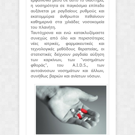
εμφανισθεί μέσα σε αυτό το διάστημα,
η νοσηρότητα σε παγκόσμιο επίπεδο
αυξάνεται με ραγδαίους ρυθμούς και
εκατομμύρια άνθρωποι πεθαίνουν
καθημερινά στα χιλιάδες νοσοκομεία
του πλανήτη.
Ταυτόχρονα και ενώ κατακλυζόμαστε
συνεχώς από όλο και περισσότερες
νέες ιατρικές, φαρμακευτικές και
τεχνολογικές μεθόδους θεραπείας, οι
στατιστικές δείχνουν ραγδαία αύξηση
των καρκίνων, των "νοσημάτων
φθοράς", του A.I.D.S., των
αυτοάνοσων νοσημάτων και άλλων,
συνήθως βαριών και ανίατων νόσων.