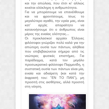
και την απώλεια, που έτσι κι' αλλιώς
κινείται ολόκληρη η ανθρωπότητα.
Για να μπορέσουμε να επανέλθουμε
και να φροντίσουμε, ίσως το
μεγαλύτερο αγαθό, την υγεία μας, είναι
κατ' αρχάς απαραίτητο να
κατανοήσουμε ότι ο άνθρωπος είναι
μέρος της ενιαίας ολότητας...
Οι προκλασικοί αρχαίοι Έλληνες
φιλόσοφοι γνώριζαν πολύ καλά για την
απώτερη ουσία των πάντων, αλήθεια
που επιβεβαιώνεται σήμερα από τις
νεώτερες φυσικές επιστήμες. Για
παράδειγμα, κατά τον μεγάλο
προσωκρατικό φιλόσοφο Παρμενίδη, η
συστατική ουσία των πάντων είναι μία,
ενιαία και αδιαίρετη (και κατά την
έκφρασή του: "ΕΝ ΤΟ ΠΑΝ"), μη
προσιτή στις αισθήσεις, αλλά προσιτή
στη νόηση.