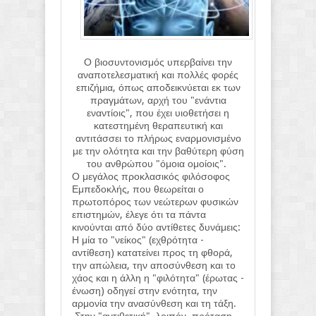
Ο βιοσυντονισμός υπερβαίνει την
αναποτελεσματική και πολλές φορές
επιζήμια, όπως αποδεικνύεται εκ των
πραγμάτων, αρχή του "ενάντια
εναντίοις", που έχει υιοθετήσει η
κατεστημένη θεραπευτική και
αντιτάσσει το πλήρως εναρμονισμένο
με την ολότητα και την βαθύτερη φύση
του ανθρώπου "όμοια ομοίοις".
Ο μεγάλος προκλασικός φιλόσοφος
Εμπεδοκλής, που θεωρείται ο
πρωτοπόρος των νεώτερων φυσικών
επιστημών, έλεγε ότι τα πάντα
κινούνται από δύο αντίθετες δυνάμεις:
Η μία το "νείκος" (εχθρότητα -
αντίθεση) κατατείνει προς τη φθορά,
την απώλεια, την αποσύνθεση και το
χάος και η άλλη η "φιλότητα" (έρωτας -
ένωση) οδηγεί στην ενότητα, την
αρμονία την ανασύνθεση και τη τάξη.