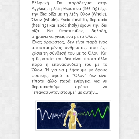
Ελληνική. Για παράδειγμα στην
Αγγλική, η λέξη θεραπεία (healing) έχει
την ίδια ρίζα με τη λέξη Όλον (Whole).
Όλον (whole), Υγεία (health), θεραπεία
(healing) και Ιερός (holy) έχουν την ίδια
ρίζα. Να θεραπευθείς, δηλαδή,
σημαίνει να γίνεις ένα με το Όλον.
Ένας άρρωστος, δεν είναι παρά ένας
αποσπασμένος άνθρωπος, που έχει
χάσει τη σύνδεσή του με το Όλον. Και
η θεραπεία του δεν είναι τίποτα άλλο
παρά η επανασύνδεσή του με το
Όλον. Ή για να μιλήσουμε με όρους
φυσικής, αφού το "Όλον" δεν είναι
τίποτα άλλο παρά ενέργεια, για να
θεραπευθούμε πρέπει να
"επανασυντονιστούμε" με αυτήν...