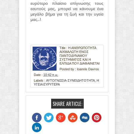
ευρύτερο πλαίσιο επίγνωσης τους
εαυτούς μας, μπορεί να κάνουμε ένα
μεγάλο βήμα για τη ζωή και την υγεία
μας..!
Title : Η ΑΝΘΡΩΠΟΤΗΤΑ
ΑΙΧΜΑΛΩΤΗ ΕΝΟΣ
ΠΑΝΤΟΔΥΝΑΜΟΥ
ΣΥΣΤΗΜΑΤΟΣ ΚΑΙ Η
ΕΛΠΙΔΑ ΠΟΥ ΔΙΑΦΑΙΝΕΤΑΙ
Posted by :
Ioannis Davros
Date :
10:42 π.μ.
Labels :
ΑΥΤΟΓΝΩΣΙΑ-ΣΥΝΕΙΔΗΤΟΤΗΤΑ
,
Η
ΥΓΕΙΑ ΕΥΡΥΤΕΡΑ
SHARE ARTICLE: