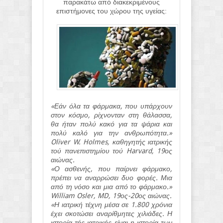
παρακάτω από διακεκριμένους
επιστήμονες του χώρου της υγείας
:
«Εάν όλα τα φάρμακα, που υπάρχουν
στον κόσμο, ρίχνονταν στη θάλασσα,
θα ήταν πολύ κακό για τα ψάρια και
πολύ καλό για την ανθρωπότητα.»
Oliver W. Holmes, καθηγητής ιατρικής
τού πανεπιστημίου τού Harvard, 19ος
αιώνας.
«Ο ασθενής, που παίρνει φάρμακο,
πρέπει να αναρρώσει δυο φορές. Μια
από τη νόσο και μια από το φάρμακο.»
William Osler, MD, 19ος-20ος αιώνας.
«Η ιατρική τέχνη μέσα σε 1.800 χρόνια
έχει σκοτώσει αναρίθμητες χιλιάδες. Η
ιστορία τής ιατρικής είναι η ιστορία των