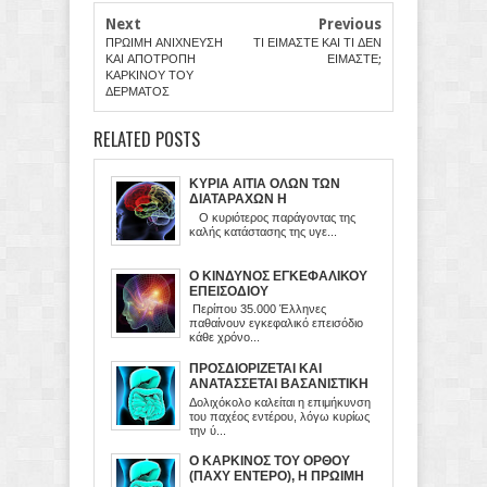
Next
Previous
ΠΡΩΙΜΗ ΑΝΙΧΝΕΥΣΗ
ΤΙ ΕΙΜΑΣΤΕ ΚΑΙ ΤΙ ΔΕΝ
ΚΑΙ ΑΠΟΤΡΟΠΗ
ΕΙΜΑΣΤΕ;
ΚΑΡΚΙΝΟΥ ΤΟΥ
ΔΕΡΜΑΤΟΣ
RELATED POSTS
ΚΥΡΙΑ ΑΙΤΙΑ ΟΛΩΝ ΤΩΝ
ΔΙΑΤΑΡΑΧΩΝ Η
ΨΥΧΟΣΥΝΑΙΣΘΗΜΑΤΙΚΗ
Ο κυριότερος παράγοντας της
ΚΑΤΑΣΤΑΣΗ
καλής κατάστασης της υγε...
Ο ΚΙΝΔΥΝΟΣ ΕΓΚΕΦΑΛΙΚΟΥ
ΕΠΕΙΣΟΔΙΟΥ
Περίπου 35.000 Έλληνες
παθαίνουν εγκεφαλικό επεισόδιο
κάθε χρόνο...
ΠΡΟΣΔΙΟΡΙΖΕΤΑΙ ΚΑΙ
ΑΝΑΤΑΣΣΕΤΑΙ ΒΑΣΑΝΙΣΤΙΚΗ
ΔΙΑΤΑΡΑΧΗ ΤΟΥ ΠΑΧΕΟΣ
Δολιχόκολο καλείται η επιμήκυνση
ΕΝΤΕΡΟΥ
του παχέος εντέρου, λόγω κυρίως
την ύ...
Ο ΚΑΡΚΙΝΟΣ ΤΟΥ ΟΡΘΟΥ
(ΠΑΧΥ ΕΝΤΕΡΟ), Η ΠΡΩΙΜΗ