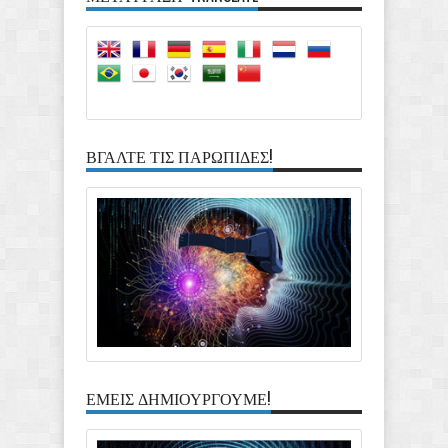
ΑΝΤΙΜΕΤΩΠΙΖΕΤΑΙ ΔΥΣΚΟΛΟ ΑΥΤΟΑΝΟΣΟ
ΝΟΣΗΜΑ
Rating:
5
Reviewed By:
Ioannis Davros
ΒΓΑΛΤΕ ΤΙΣ ΠΑΡΩΠΙΔΕΣ!
ΕΜΕΙΣ ΔΗΜΙΟΥΡΓΟΥΜΕ!