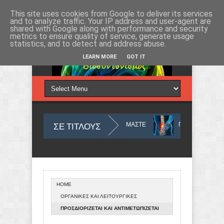
Πέμπτη 6, Αυγ 2026
This site uses cookies from Google to deliver its services
and to analyze traffic. Your IP address and user-agent are
shared with Google along with performance and security
metrics to ensure quality of service, generate usage
statistics, and to detect and address abuse.
LEARN MORE
GOT IT
ΣΕ ΤΙΤΛΟΥΣ
Σ ΠΡΕΠΕΙ ΝΑ ΤΑ ΔΙΑΧΕΙΡΙΖΟΜΑΣΤΕ
ΠΟΝΟΣ ΣΤΗ ΜΕΣΗ - ΕΝΤΟΠΙΣΜ
Από το
Blogger
.
HOME
ΩΝΕΤΑΙ ΙΟΣ, ΩΣ ΑΙΤΙΟ ΚΑΡΚΙΝΟΥ ΣΤΟΥΣ ΠΝΕΥΜΟΝΕΣ ΚΑΙ ΔΙΑΤΑΡΑΧΗΣ ΤΟΥ Ο
ΟΡΓΑΝΙΚΕΣ ΚΑΙ ΛΕΙΤΟΥΡΓΙΚΕΣ
ΔΙΑΤΑΡΑΧΕΣ
ΠΡΟΣΔΙΟΡΙΖΕΤΑΙ ΚΑΙ ΑΝΤΙΜΕΤΩΠΙΖΕΤΑΙ
ΔΥΣΚΟΛΟ ΑΥΤΟΑΝΟΣΟ ΝΟΣΗΜΑ