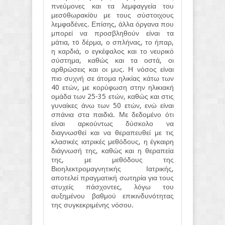
πνεύμονες και τα λεμφαγγεία του
μεσoθωρακίoυ με τους σύστοιχους
λεμφαδένες. Επίσης, άλλα όργανα που
μπορεί να προσβληθούν είναι τα
μάτια, τo δέρμα, ο σπλήνας, το ήπαρ,
η καρδιά, ο εγκέφαλος και το νευρικό
σύστημα, καθώς και τα οστά, οι
αρθρώσεις και οι μυς. Η νόσος είναι
πιο συχνή σε άτομα ηλικίας κάτω των
40 ετών, με κορύφωση στην ηλικιακή
ομάδα των 25-35 ετών, καθώς και στις
γυναίκες άνω των 50 ετών, ενώ είναι
σπάνια στα παιδιά. Με δεδομένο ότι
είναι αρκούντως δύσκολο να
διαγνωσθεί και να θεραπευθεί με τις
κλασικές ιατρικές μεθόδους, η έγκαιρη
διάγνωσή της, καθώς και η θεραπεία
της, με μεθόδους της
Βιοηλεκτρομαγνητικής Ιατρικής,
αποτελεί πραγματική σωτηρία για τους
ατυχείς πάσχοντες, λόγω του
αυξημένου βαθμού επικινδυνότητας
της συγκεκριμένης νόσου.