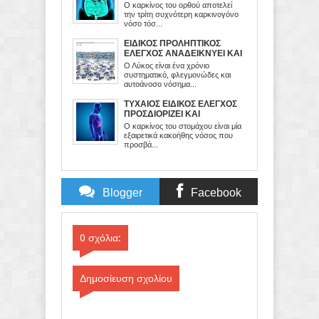
ΑΝΙΧΝΕΥΣΗ ΚΑΙ Η ΕΚΤΡΟΠΗ
Ο καρκίνος του ορθού αποτελεί
ΤΟΥ
την τρίτη συχνότερη καρκινογόνο
νόσο τόσ...
ΕΙΔΙΚΟΣ ΠΡΟΛΗΠΤΙΚΟΣ
ΕΛΕΓΧΟΣ ΑΝΑΔΕΙΚΝΥΕΙ ΚΑΙ
ΑΠΟΚΑΘΙΣΤΑ ΒΑΡΥ ΚΑΙ
Ο Λύκος είναι ένα χρόνιο
ΔΥΣΚΟΛΟ ΝΑ
συστηματικό, φλεγμονώδες και
ΑΝΤΙΜΕΤΩΠΙΣΘΕΙ ΝΟΣΗΜΑ
αυτοάνοσο νόσημα...
ΤΥΧΑΙΟΣ ΕΙΔΙΚΟΣ ΕΛΕΓΧΟΣ
ΠΡΟΣΔΙΟΡΙΖΕΙ ΚΑΙ
ΑΝΑΤΡΕΠΕΙ ΠΟΛΥ
Ο καρκίνος του στομάχου είναι μία
ΕΠΙΚΙΝΔΥΝΟ ΚΑΡΚΙΝΟ
εξαιρετικά κακοήθης νόσος που
προσβά...
Blogger
Facebook
Comments
Comments
0 σχόλια:
Δημοσίευση σχολίου