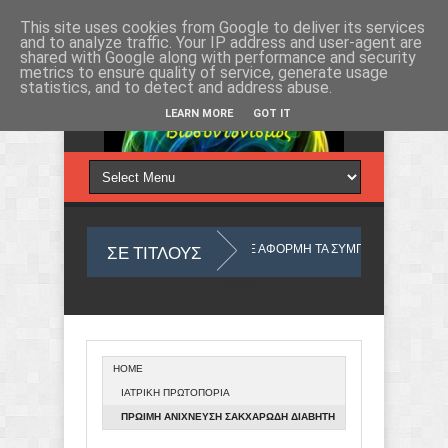
Σάββατο 8, Αυγ 2026
This site uses cookies from Google to deliver its services
and to analyze traffic. Your IP address and user-agent are
shared with Google along with performance and security
metrics to ensure quality of service, generate usage
statistics, and to detect and address abuse.
LEARN MORE
GOT IT
ΣΕ ΤΙΤΛΟΥΣ
ΟΥ ΜΥΑΛΟΥ ΜΑΣ
ΜΕ ΑΦΟΡΜΗ ΤΑ ΣΥΜΠΤΩΜΑΤΑ
ΤΙ ΣΗΜΑ
Από το
Blogger
.
HOME
ΟΣ
Ο ΥΛΙΚΟΣ ΚΟΣΜΟΣ ΠΟΥ ΖΟΥΜΕ ΑΠΟ ΑΠΟΨΗ ΟΥΣΙΑΣ
ΙΑΤΡΙΚΗ ΠΡΩΤΟΠΟΡΙΑ
ΠΡΩΙΜΗ ΑΝΙΧΝΕΥΣΗ ΣΑΚΧΑΡΩΔΗ ΔΙΑΒΗΤΗ
ΚΑΙ ΑΠΟΦΥΓΗ ΤΗΣ ΚΛΙΝΙΚΗΣ ΕΜΦΑΝΙΣΗΣ