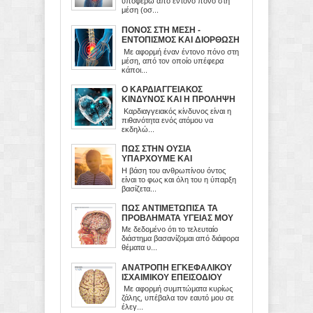
υποφέρω από έντονο πόνο στη
μέση (οσ...
ΠΟΝΟΣ ΣΤΗ ΜΕΣΗ -
ΕΝΤΟΠΙΣΜΟΣ ΚΑΙ ΔΙΟΡΘΩΣΗ
ΤΟΥ ΠΡΟΒΛΗΜΑΤΟΣ
Με αφορμή έναν έντονο πόνο στη
μέση, από τον οποίο υπέφερα
κάποι...
Ο ΚΑΡΔΙΑΓΓΕΙΑΚΟΣ
ΚΙΝΔΥΝΟΣ ΚΑΙ Η ΠΡΟΛΗΨΗ
ΤΟΥ
Καρδιαγγειακός κίνδυνος είναι η
πιθανότητα ενός ατόμου να
εκδηλώ...
ΠΩΣ ΣΤΗΝ ΟΥΣΙΑ
ΥΠΑΡΧΟΥΜΕ ΚΑΙ
ΛΕΙΤΟΥΡΓΟΥΜΕ
Η βάση του ανθρωπίνου όντος
είναι το φως και όλη του η ύπαρξη
βασίζετα...
ΠΩΣ ΑΝΤΙΜΕΤΩΠΙΣΑ ΤΑ
ΠΡΟΒΛΗΜΑΤΑ ΥΓΕΙΑΣ ΜΟΥ
Με δεδομένο ότι το τελευταίο
διάστημα βασανίζομαι από διάφορα
θέματα υ...
ΑΝΑΤΡΟΠΗ ΕΓΚΕΦΑΛΙΚΟΥ
ΙΣΧΑΙΜΙΚΟΥ ΕΠΕΙΣΟΔΙΟΥ
Με αφορμή συμπτώματα κυρίως
ζάλης, υπέβαλα τον εαυτό μου σε
έλεγ...