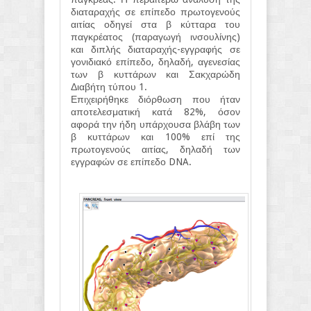
διαταραχής σε επίπεδο πρωτογενούς
αιτίας οδηγεί στα β κύτταρα του
παγκρέατος (παραγωγή ινσουλίνης)
και διπλής διαταραχής-εγγραφής σε
γονιδιακό επίπεδο, δηλαδή, αγενεσίας
των β κυττάρων και Σακχαρώδη
Διαβήτη τύπου 1.
Επιχειρήθηκε διόρθωση που ήταν
αποτελεσματική κατά 82%, όσον
αφορά την ήδη υπάρχουσα βλάβη των
β κυττάρων και 100% επί της
πρωτογενούς αιτίας, δηλαδή των
εγγραφών σε επίπεδο DNA.