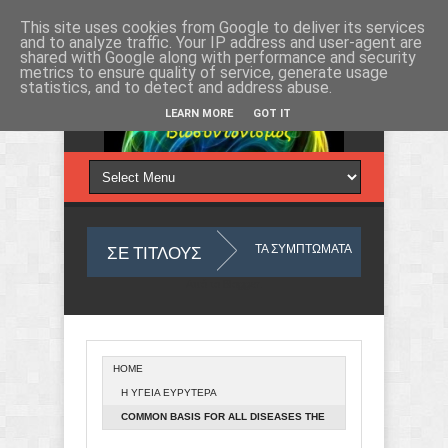
Πέμπτη 6, Αυγ 2026
This site uses cookies from Google to deliver its services
and to analyze traffic. Your IP address and user-agent are
shared with Google along with performance and security
metrics to ensure quality of service, generate usage
statistics, and to detect and address abuse.
LEARN MORE
GOT IT
ΣΕ ΤΙΤΛΟΥΣ
Υ ΜΑΣ
ΜΕ ΑΦΟΡΜΗ ΤΑ ΣΥΜΠΤΩΜΑΤΑ
ΤΙ ΣΗΜΑΙΝΟΥΝ ΤΑ 
Από το
Blogger
.
HOME
Ο ΥΛΙΚΟΣ ΚΟΣΜΟΣ ΠΟΥ ΖΟΥΜΕ ΑΠΟ ΑΠΟΨΗ ΟΥΣΙΑΣ
ΑΝΙΧΝΕΥΕΤ
Η ΥΓΕΙΑ ΕΥΡΥΤΕΡΑ
COMMON BASIS FOR ALL DISEASES THE
MENTAL-ENERGY IMBALANCE