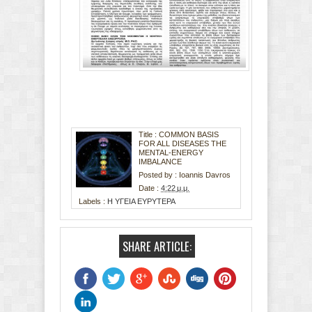
Title : COMMON BASIS
FOR ALL DISEASES THE
MENTAL-ENERGY
IMBALANCE
Posted by :
Ioannis Davros
Date :
4:22 μ.μ.
Labels :
Η ΥΓΕΙΑ ΕΥΡΥΤΕΡΑ
SHARE ARTICLE: