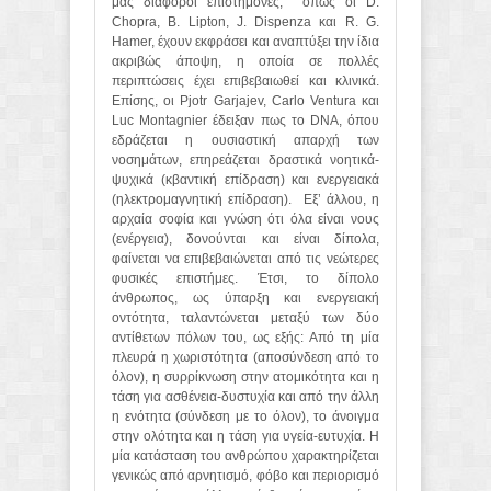
μας διάφοροι επιστήμονες,
όπως οι D.
Chopra, B. Lipton, J. Dispenza και R. G.
Hamer, έχουν εκφράσει και αναπτύξει την ίδια
ακριβώς άποψη, η οποία σε πολλές
περιπτώσεις έχει επιβεβαιωθεί και κλινικά.
Επίσης, οι Pjotr Garjajev, Carlo Ventura και
Luc Montagnier έδειξαν πως το DNA, όπου
εδράζεται η ουσιαστική απαρχή των
νοσημάτων, επηρεάζεται δραστικά νοητικά-
ψυχικά (κβαντική επίδραση) και ενεργειακά
(ηλεκτρομαγνητική επίδραση).
Εξ’ άλλου, η
αρχαία σοφία και γνώση ότι όλα είναι νους
(ενέργεια), δονούνται και είναι δίπολα,
φαίνεται να επιβεβαιώνεται από τις νεώτερες
φυσικές επιστήμες. Έτσι, το δίπολο
άνθρωπος, ως ύπαρξη και ενεργειακή
οντότητα, ταλαντώνεται μεταξύ των δύο
αντίθετων πόλων του, ως εξής: Από τη μία
πλευρά η χωριστότητα (αποσύνδεση από το
όλον), η συρρίκνωση στην ατομικότητα και η
τάση για ασθένεια-δυστυχία και από την άλλη
η ενότητα (σύνδεση με το όλον), το άνοιγμα
στην ολότητα και η τάση για υγεία-ευτυχία. Η
μία κατάσταση του ανθρώπου χαρακτηρίζεται
γενικώς από αρνητισμό, φόβο και περιορισμό