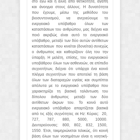
στο εγώ και η άλλη από θετικότητα, αγάπη
και άνοιγμα στους άλλους. Η δυνατότητα
που έχουμε, μέσω της μεθόδου του
βιοσυντονισμού, να ανιχνεύουμε το
ενεργειακό υπόβαθρο όλων των
καταστάσεων του ανθρώπου, μας δείχνει και
ποιό ακριβώς είναι αυτό το ενεργειακό
υπόβαθρο, μεταξύ των δύο αυτών αντίθετων
καταστάσεων
που κινείται (δονείται) συνεχώς
ο άνθρωπος και καθορίζουν όλη του την
ύπαρξη. Η μελέτη, επίσης, του ενεργειακού
υποβάθρου όλων των ασθενειών, σε επίπεδο
συχνοτήτων, δείχνει ότι υπάρχει ένα κοινό
πλέγμα συχνοτήτων που αποτελεί τη βάση
όλων των διαταραχών υγείας και συμπίπτει
απόλυτα με το ενεργειακό υπόβαθρο που
χαρακτηρίζει τη βασική ταλάντωση του
δίπολου άνθρωπος μεταξύ των δύο
αντίθετων άκρων του. Το κοινό αυτό
ενεργειακό υπόβαθρο απαρτίζεται βασικά
από τις εξής συχνότητες σε Hz: Κύριες:
20,
727,
787,
880,
5000,
10000.
Δευτερεύουσες:
800,
802,
832,
1500,
1550. Έτσι, τεκμηριώνεται τελικώς, ότι κοινή
βάση όλων των νοσημάτων είναι η νοητική-