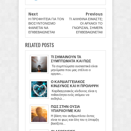
Next
Previous
Η ΠΡΟΦΗΤΕΙΑ ΓΙΑ ΤΟΝ
ΤΙ ΑΛΗΘΙΝΑ ΕΙΜΑΣΤΕ;
ΒΙΟΣΥΝΤΟΝΙΣΜΟ
ΟΙ ΑΡΧΑΙΟΙ ΤΟ
ΦΑΙΝΕΤΑΙ ΝΑ
ΓΝΩΡΙΖΑΝ, ΣΗΜΕΡΑ
ΕΠΙΒΕΒΑΙΩΝΕΤΑΙ!
ΕΠΙΒΕΒΑΙΩΝΕΤΑΙ!
RELATED POSTS
ΤΙ ΣΗΜΑΙΝΟΥΝ ΤΑ
ΣΥΜΠΤΩΜΑΤΑ ΚΑΙ ΠΩΣ
ΠΡΕΠΕΙ ΝΑ ΤΑ
Τα συμπτώματα ουσιαστικά είναι
ΔΙΑΧΕΙΡΙΖΟΜΑΣΤΕ
μηνύματα που μας στέλνει ο
οργανι...
Ο ΚΑΡΔΙΑΓΓΕΙΑΚΟΣ
ΚΙΝΔΥΝΟΣ ΚΑΙ Η ΠΡΟΛΗΨΗ
ΤΟΥ
Καρδιαγγειακός κίνδυνος είναι η
πιθανότητα ενός ατόμου να
εκδηλώ...
ΠΩΣ ΣΤΗΝ ΟΥΣΙΑ
ΥΠΑΡΧΟΥΜΕ ΚΑΙ
ΛΕΙΤΟΥΡΓΟΥΜΕ
Η βάση του ανθρωπίνου όντος
είναι το φως και όλη του η ύπαρξη
βασίζετα...