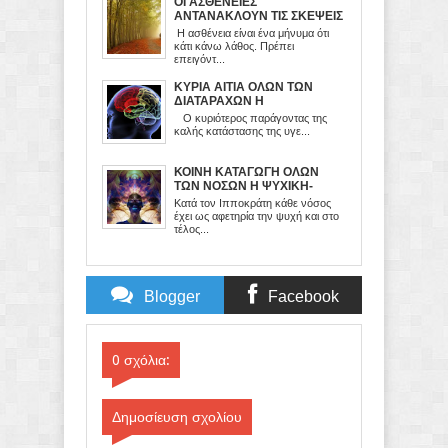
ΟΙ ΑΣΘΕΝΕΙΕΣ
ΑΝΤΑΝΑΚΛΟΥΝ ΤΙΣ ΣΚΕΨΕΙΣ
ΚΑΙ ΤΑ ΣΥΝΑΙΣΘΗΜΑΤΑ ΜΑΣ
Η ασθένεια είναι ένα μήνυμα ότι
κάτι κάνω λάθος. Πρέπει
επειγόντ...
ΚΥΡΙΑ ΑΙΤΙΑ ΟΛΩΝ ΤΩΝ
ΔΙΑΤΑΡΑΧΩΝ Η
ΨΥΧΟΣΥΝΑΙΣΘΗΜΑΤΙΚΗ
Ο κυριότερος παράγοντας της
ΚΑΤΑΣΤΑΣΗ
καλής κατάστασης της υγε...
ΚΟΙΝΗ ΚΑΤΑΓΩΓΗ ΟΛΩΝ
ΤΩΝ ΝΟΣΩΝ Η ΨΥΧΙΚΗ-
ΕΝΕΡΓΕΙΑΚΗ ΑΝΙΣΟΡΡΟΠΙΑ
Κατά τον Ιπποκράτη κάθε νόσος
έχει ως αφετηρία την ψυχή και στο
τέλος...
Blogger
Facebook
Comments
Comments
0 σχόλια:
Δημοσίευση σχολίου