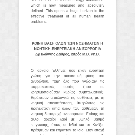
diseases is the mental-energy imbalance,
which is now measured and absolutely
defined. This opens a huge horizon to the
effective treatment of all human health
problems.
ΚΟΙΝΗ ΒΑΣΗ ΟΛΩΝ ΤΩΝ ΝΟΣΗΜΑΤΩΝ Η
ΝΟΗΤΙΚΗ-ΕΝΕΡΓΕΙΑΚΗ ΑΝΙΣΟΡΡΟΠΙΑ
Δρ Ιωάννης Δαύρος, ιατρός
M
.
D
.
Ph
.
D
.
Οι αρχαίοι Έλληνες που είχαν ευρύτερη
γνώση για την ουσιαστική φύση του
ανθρώπου, παρ’ όλο που γνώριζαν τις
φαρμακευτικές ουσίες (που τις
χρησιμοποιούσαν κυρίως συμπτωματικά),
θεράπευαν αιτιολογικά τις ασθένειες με τη
νοητική αποκατάσταση, θεωρώντας ως
πραγματική αιτία όλων των ασθενειών τη
νοητική διαταραχή-ανισορροπία. Επίσης και
άλλοι αρχαίοι λαοί με υψηλό βαθμό
επίγνωσης, όπως οι Ινδοί και οι Κινέζοι,
πρέσβευαν και έπρατταν το ίδιο. Στην εποχή