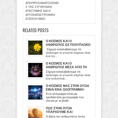
ΑΠΟΠΡΟΣΑΝΑΤΟΛΙΣΜΟ
Σ ΤΗΣ ΣΥΓΧΡΟΝΗΣ
ΕΠΙΣΤΗΜΗΣ ΚΑΙ Η
ΑΥΤΟΚΑΤΑΣΤΡΟΦΙΚΗ
ΕΞΕΛΙΞΗ ΜΑΣ!
RELATED POSTS
Ο ΚΟΣΜΟΣ ΚΑΙ Ο
ΑΝΘΡΩΠΟΣ ΩΣ ΠΟΛΥΠΛΟΚΟ
(ΥΠΟΛΟΓΙΣΤΙΚΟ) ΣΥΣΤΗΜΑ
Σήμερα καταλαβαίνουμε ότι
ολόκληρο το γνωστό σύμπαν είναι
ένα πο...
Ο ΚΟΣΜΟΣ ΚΑΙ Ο
ΑΝΘΡΩΠΟΣ ΜΕΣΑ ΑΠΟ ΤΗ
ΣΥΓΧΡΟΝΗ ΕΠΙΣΤΗΜΟΝΙΚΗ
Σήμερα καταλαβαίνουμε ότι
ΓΝΩΣΗ
ολόκληρο το γνωστό σύμπαν είναι
ένα πολύπλοκ...
Ο ΚΟΣΜΟΣ ΜΑΣ ΣΤΗΝ ΟΥΣΙΑ
ΕΙΝΑΙ ΕΝΑ ΟΛΟΓΡΑΜΜΑ!
Ένα ολόγραμμα είναι μια
τρισδιάστατη φωτογραφία που
γίνεται με τη βοήθ...
ΠΩΣ ΣΤΗΝ ΟΥΣΙΑ
ΥΠΑΡΧΟΥΜΕ ΚΑΙ
ΛΕΙΤΟΥΡΓΟΥΜΕ
Η βάση του ανθρωπίνου όντος