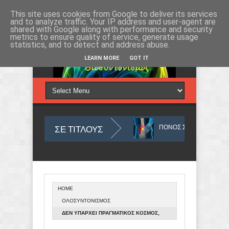
Πέμπτη 6, Αυγ 2026
This site uses cookies from Google to deliver its services
and to analyze traffic. Your IP address and user-agent are
shared with Google along with performance and security
metrics to ensure quality of service, generate usage
statistics, and to detect and address abuse.
LEARN MORE
GOT IT
ΣΕ ΤΙΤΛΟΥΣ
Ι ΝΑ ΤΑ ΔΙΑΧΕΙΡΙΖΟΜΑΣΤΕ
ΠΟΝΟΣ ΣΤΗ ΜΕΣΗ - ΕΝΤΟΠΙΣΜΟΣ ΚΑΙ 
Από το
Blogger
.
HOME
ΟΣ, ΩΣ ΑΙΤΙΟ ΚΑΡΚΙΝΟΥ ΣΤΟΥΣ ΠΝΕΥΜΟΝΕΣ ΚΑΙ ΔΙΑΤΑΡΑΧΗΣ ΤΟΥ ΟΥΡΟΠΟΙΗ
ΟΛΟΣΥΝΤΟΝΙΣΜΟΣ
ΔΕΝ ΥΠΑΡΧΕΙ ΠΡΑΓΜΑΤΙΚΟΣ ΚΟΣΜΟΣ,
ΑΛΛΑ ΜΟΝΟ ΑΥΤΟ ΠΟΥ ΣΚΕΠΤΟΜΑΣΤΕ!