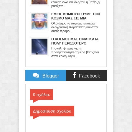
είναι το φως και όλη του η ύπαρξη
βασίζετα...
ΕΜΕΙΣ ΔΗΜΙΟΥΡΓΟΥΜΕ ΤΟΝ
ΚΟΣΜΟ ΜΑΣ, ΩΣ ΜΙΑ
ΕΙΚΟΝΙΚΗ ΠΡΟΒΟΛΗ ΤΟΥ
Ολόκληρο το σύμπαν είναι μια
ΜΥΑΛΟΥ ΜΑΣ
ολογραφική παράσταση και στην
ουσία προβο...
Ο ΚΟΣΜΟΣ ΜΑΣ ΕΙΝΑΙ ΚΑΤΑ
ΠΟΛΥ ΠΕΡΙΣΣΟΤΕΡΟ
ΠΝΕΥΜΑΤΙΚΟΣ, ΠΑΡΑ
Η αντίληψη μας για τη
ΥΛΙΚΟΣ...
πραγματικότητα σήμερα βασίζεται
στην κοινή λογικ...
Blogger
Facebook
Comments
Comments
0 σχόλια:
Δημοσίευση σχολίου