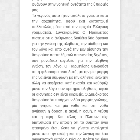
φθάνουν στην νοητική οντότητα της ύπαρξής
μας.
Το γεγονός αυτό ήταν απόλυτα γνωστό κατά
την αρχαιότητα, αφού έχει διατυπωθεί
πολλαπλώς μέσα από την αρχαία Ελληνική
γραμματεία. Συγκεκριμένα: Ο Ηράκλειτος
πίστευε οτι ο άνθρωπος διαθέτει δύο όργανα
για την γνώση της αλήθειας, την αίσθηση και
τον λόγο και από αυτά την μεν αίσθηση την
θεωρούσε απατηλή, ενώ απεναντίας δεχόταν,
σαν μοναδικό εργαλείο για την αληθινή
γνώση, τον λόγο. Ο Παρμενίδης θεωρούσε
ότι η φιλοσοφία ειναι δυτή, με την μία μορφή
της να είναι σύμφωνη με την αλήθεια, ενώ την
άλλη να εκφέρεται κατ' εικασία και καθόριζε
μόνο τον λόγο σαν κριτήριο αληθείας, αφού
οι αισθήσεις δεν είναι ακριβείς. Ο Δημόκριτος
θεωρούσε ότι υπάρχουν δύο μορφές γνώσης,
μία γνήσια και μία νόθα και στη νόθα
ανήκουν η όραση, η ακοή, η οσμή, η γεύση
και η αφή. Και τέλος ο Πλάτων είχε
διατυπώσει την άποψη ότι το σύμπαν είναι
φτιαγμένο έτσι, ώστε να γίνεται αντιληπτό
μόνο απο την σκέψη και την λογική και έτσι
αναγκαστικά αυτός ο κόσμος πρέπει να είναι