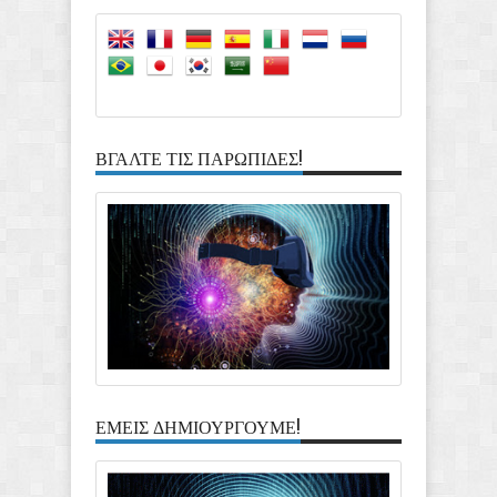
ΣΚΕΠΤΟΜΑΣΤΕ!
Rating:
5
Reviewed By:
Ioannis
Davros
ΒΓΑΛΤΕ ΤΙΣ ΠΑΡΩΠΙΔΕΣ!
ΕΜΕΙΣ ΔΗΜΙΟΥΡΓΟΥΜΕ!