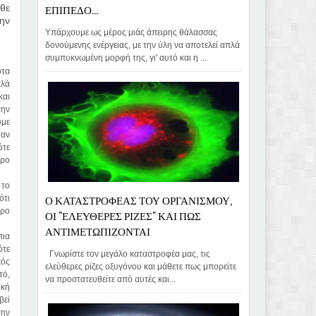
ΕΠΙΠΕΔΟ...
άθε
ην
Υπάρχουμε ως μέρος μιάς άπειρης θάλασσας
δονούμενης ενέργειας, με την ύλη να αποτελεί απλά
συμπυκνωμένη μορφή της, γι' αυτό και η ...
οτα
πλά
και
την
υμε
ταν
ότε
ώρο
 το
Ο ΚΑΤΑΣΤΡΟΦΕΑΣ ΤΟΥ ΟΡΓΑΝΙΣΜΟΥ,
ότι
ηρο
ΟΙ "ΕΛΕΥΘΕΡΕΣ ΡΙΖΕΣ" ΚΑΙ ΠΩΣ
ΑΝΤΙΜΕΤΩΠΙΖΟΝΤΑΙ
πια
ότε
Γνωρίστε τον μεγάλο καταστροφέα μας, τις
κός
ελεύθερες ρίζες οξυγόνου και μάθετε πως μπορείτε
τό,
να προστατευθείτε από αυτές και...
ική
βεί
την