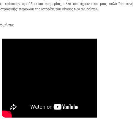
τ' επίφασην προόδου και ευημερίας, αλλά ταυτόχρονα και μιας πολύ "σκοτεινή
στροφικής" περιόδου της ιστορίας του γένους των ανθρώπων.
ό βίντεο: