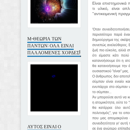
Είναι επιστημονικά 
τι υλικό, είναι α
"αντικειμενική πραγμ
'Οταν συνειδητοποιήσει
περισσότερο παρά ένας
Μ-ΘΕΩΡΙΑ ΤΩΝ
δημιούργημα της σκέψη
ΠΑΝΤΩΝ: ΟΛΑ ΕΙΝΑΙ
συνεπώς ανελεύθερος.
Ε
ζωή πιο εύκολη, αλλά σ
ΠΑΛΛΟΜΕΝΕΣ ΧΟΡΔΕΣ!
ότι είμαστε κάτι πολ
κατανοήσουμε ότι η ατο
θα κατανοήσουμε την έ
ουσιαστικού "είναι" μας.
Ο άνθρωπος δεν αποτελε
σύμπαν είναι ενιαίο κα
ενυπάρχει στο σύμπαν 
το σύμπαν...
Άν μπορούσε αυτό να κα
η ατομικότητα, ούτε το "ε
θα κατέρρεε όλο αυτό
πολιτισμός", για το οπ
που μας απομακρύνει α
συνειδητότητα γι' αυτή
ΑΥΤΟΣ ΕΙΝΑΙ Ο
σε ένα ανώτερο επίπεδο