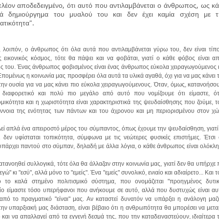
πλέον αποδεδειγμένο, ότι αυτό που αντιλαμβάνεται ο άνθρωπος, ως κ
πλά δημιούργημα του μυαλού του και δεν έχει καμία σχέση με τ
ατικότητα".
, λοιπόν, ο άνθρωπος ότι όλα αυτά που αντιλαμβάνεται γύρω του, δεν είναι τίπ
 εικονικός κόσμος, τότε θα πάψει και να φοβάται, γιατί ο κάθε φόβος είναι α
ς του. Ένας άνθρωπος φοβισμένος είναι ένας άνθρωπος εύκολα χειραγωγούμενος 
πομένως η κοινωνία μας προσφέρει όλα αυτά τα υλικά αγαθά, όχι για να μας κάνει 
την ουσία για να μας κάνει πιο εύκολα χειραγωγούμενους.
Όταν, όμως, κατανοήσο
ύ διαφορετικό και πολύ πιο μεγάλο από αυτό που νομίζουμε ότι είμαστε, ό
μικότητα και η χωριστότητα είναι χαρακτηριστικά της ψευδαίσθησης που ζούμε, τ
ννοια της ενότητας των πάντων και του άχρονου και μη περιορισμένου στον χ
ί απλά ένα απειροστό μέρος του σύμπαντος, όπως έχουμε την ψευδαίσθηση, γιατί
ι δεν υφίσταται τοπικότητα, σύμφωνα με τις νεώτερες φυσικές επιστήμες. Έτσι 
υπάρχει παντού στο σύμπαν, δηλαδή με άλλα λόγια, ο κάθε άνθρωπος είναι ολόκλ
τανοηθεί συλλογικά, τότε όλα θα άλλαζαν στην κοινωνία μας, γιατί δεν θα υπήρχε 
γώ" κι "εσύ", αλλά μόνο το "εμείς". Ένα "εμείς" συνολικό, ενιαίο και αδιαίρετο... Και
τ
 το καλά στημένο πολιτισμικό σύστημα, που ονομάζεται "προηγμένος δυτι
οίο είμαστε τόσο υπερήφανοι που ανήκουμε σε αυτό, αλλά που δυστυχώς είναι αυ
πό το πραγματικό "είναι" μας. Αν καταστεί δυνατόν να υπάρξει η ανάλογη μαζ
 την υπαρξιακή μας διάσταση, είναι βέβαιο ότι η ανθρωπότητα θα μπορέσει να μετα
 και να απαλλαγεί από τα εγγενή δεσμά της, που την καταδειναστεύουν, ιδιαίτερα 