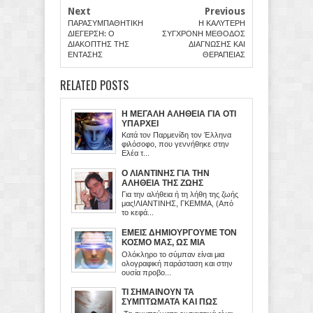
Next
Previous
ΠΑΡΑΣΥΜΠΑΘΗΤΙΚΗ
Η ΚΑΛΥΤΕΡΗ
ΔΙΕΓΕΡΣΗ: Ο
ΣΥΓΧΡΟΝΗ ΜΕΘΟΔΟΣ
ΔΙΑΚΟΠΤΗΣ ΤΗΣ
ΔΙΑΓΝΩΣΗΣ ΚΑΙ
ΕΝΤΑΣΗΣ
ΘΕΡΑΠΕΙΑΣ
RELATED POSTS
Η ΜΕΓΑΛΗ ΑΛΗΘΕΙΑ ΓΙΑ ΟΤΙ
ΥΠΑΡΧΕΙ
Κατά τον Παρμενίδη τον Έλληνα
φιλόσοφο, που γεννήθηκε στην
Ελέα τ...
Ο ΛΙΑΝΤΙΝΗΣ ΓΙΑ ΤΗΝ
ΑΛΗΘΕΙΑ ΤΗΣ ΖΩΗΣ
Για την αλήθεια ή τη λήθη της ζωής
μας!ΛΙΑΝΤΙΝΗΣ, ΓΚΕΜΜΑ, (Από
το κεφά...
ΕΜΕΙΣ ΔΗΜΙΟΥΡΓΟΥΜΕ ΤΟΝ
ΚΟΣΜΟ ΜΑΣ, ΩΣ ΜΙΑ
ΕΙΚΟΝΙΚΗ ΠΡΟΒΟΛΗ ΤΟΥ
Ολόκληρο το σύμπαν είναι μια
ΜΥΑΛΟΥ ΜΑΣ
ολογραφική παράσταση και στην
ουσία προβο...
ΤΙ ΣΗΜΑΙΝΟΥΝ ΤΑ
ΣΥΜΠΤΩΜΑΤΑ ΚΑΙ ΠΩΣ
ΠΡΕΠΕΙ ΝΑ ΤΑ