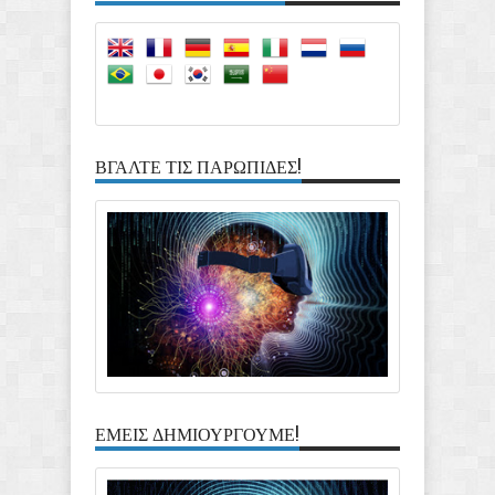
Reviewed By:
Ioannis Davros
ΒΓΑΛΤΕ ΤΙΣ ΠΑΡΩΠΙΔΕΣ!
ΕΜΕΙΣ ΔΗΜΙΟΥΡΓΟΥΜΕ!