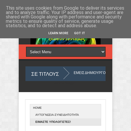
Δευτέρα 10, Αυγ 2026
This site uses cookies from Google to deliver its services
and to analyze traffic. Your IP address and user-agent are
shared with Google along with performance and security
metrics to ensure quality of service, generate usage
statistics, and to detect and address abuse.
LEARN MORE
GOT IT
ΣΕ ΤΙΤΛΟΥΣ
ΛΗΘΕΙΑ ΤΗΣ ΖΩΗΣ
ΕΜΕΙΣ ΔΗΜΙΟΥΡΓΟΥΜΕ ΤΟΝ ΚΟΣΜΟ ΜΑΣ, ΩΣ ΜΙΑ
Από το
Blogger
.
HOME
ΥΛΙΚΗΣ ΣΤΗΛΗΣ
ΑΝΙΧΝΕΥΕΤΑΙ ΚΑΙ ΑΝΑΤΡΕΠΕΤΑΙ ΠΟΛΥ ΣΠΑΝΙΟΣ Κ
ΑΥΤΟΓΝΩΣΙΑ-ΣΥΝΕΙΔΗΤΟΤΗΤΑ
ΕΙΜΑΣΤΕ ΥΠΟΛΟΓΙΣΤΕΣ!