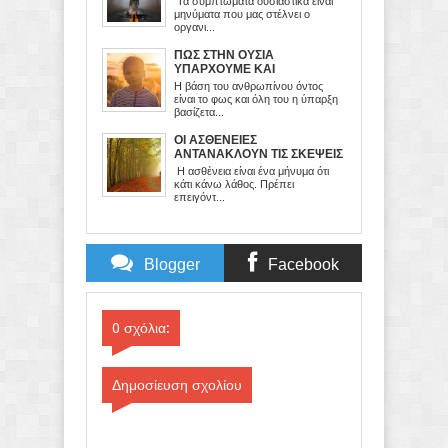
Τα συμπτώματα ουσιαστικά είναι
ΔΙΑΧΕΙΡΙΖΟΜΑΣΤΕ
μηνύματα που μας στέλνει ο
οργανι...
ΠΩΣ ΣΤΗΝ ΟΥΣΙΑ
ΥΠΑΡΧΟΥΜΕ ΚΑΙ
ΛΕΙΤΟΥΡΓΟΥΜΕ
Η βάση του ανθρωπίνου όντος
είναι το φως και όλη του η ύπαρξη
βασίζετα...
ΟΙ ΑΣΘΕΝΕΙΕΣ
ΑΝΤΑΝΑΚΛΟΥΝ ΤΙΣ ΣΚΕΨΕΙΣ
ΚΑΙ ΤΑ ΣΥΝΑΙΣΘΗΜΑΤΑ ΜΑΣ
Η ασθένεια είναι ένα μήνυμα ότι
κάτι κάνω λάθος. Πρέπει
επειγόντ...
Blogger
Facebook
Comments
Comments
0 σχόλια:
Δημοσίευση σχολίου