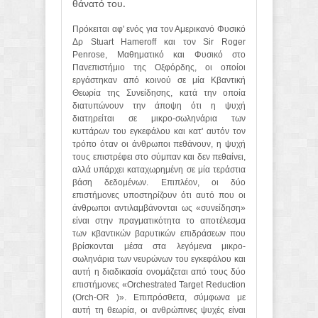
θάνατό του.
Πρόκειται αφ' ενός για τον Αμερικανό Φυσικό
Δρ Stuart Hameroff και τον Sir Roger
Penrose, Μαθηματικό και Φυσικό στο
Πανεπιστήμιο της Οξφόρδης, οι οποίοι
εργάστηκαν από κοινού σε μία Κβαντική
Θεωρία της Συνείδησης, κατά την οποία
διατυπώνουν την άποψη ότι η ψυχή
διατηρείται σε μικρο-σωληνάρια των
κυττάρων του εγκεφάλου και κατ' αυτόν τον
τρόπο όταν οι άνθρωποι πεθάνουν, η ψυχή
τους επιστρέφει στο σύμπαν και δεν πεθαίνει,
αλλά υπάρχει καταχωρημένη σε μία τεράστια
βάση δεδομένων. Επιπλέον, οι δύο
επιστήμονες υποστηρίζουν ότι αυτό που οι
άνθρωποι αντιλαμβάνονται ως «συνείδηση»
είναι στην πραγματικότητα το αποτέλεσμα
των κβαντικών βαρυτικών επιδράσεων που
βρίσκονται μέσα στα λεγόμενα μικρο-
σωληνάρια των νευρώνων του εγκεφάλου και
αυτή η διαδικασία ονομάζεται από τους δύο
επιστήμονες «Orchestrated Target Reduction
(Orch-OR )». Επιπρόσθετα, σύμφωνα με
αυτή τη θεωρία, οι ανθρώπινες ψυχές είναι