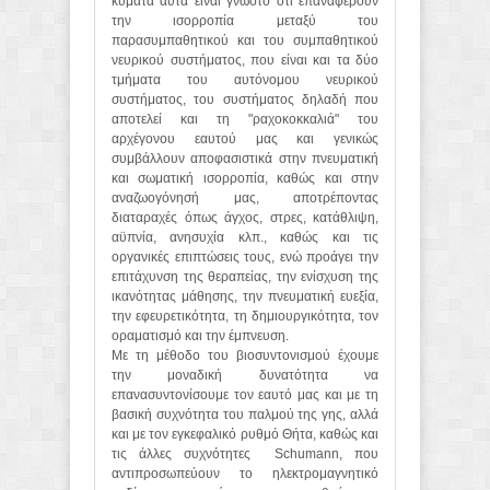
κύματα αυτά είναι γνωστό ότι επαναφέρουν
την ισορροπία μεταξύ του
παρασυμπαθητικού και του συμπαθητικού
νευρικού συστήματος, που είναι και τα δύο
τμήματα του αυτόνομου νευρικού
συστήματος, του συστήματος δηλαδή που
αποτελεί και τη "ραχοκοκκαλιά" του
αρχέγονου εαυτού μας και γενικώς
συμβάλλουν αποφασιστικά στην πνευματική
και σωματική ισορροπία, καθώς και στην
αναζωογόνησή μας, αποτρέποντας
διαταραχές όπως άγχος, στρες, κατάθλιψη,
αϋπνία, ανησυχία κλπ., καθώς και τις
οργανικές επιπτώσεις τους, ενώ προάγει την
επιτάχυνση της θεραπείας, την ενίσχυση της
ικανότητας μάθησης, την πνευματική ευεξία,
την εφευρετικότητα, τη δημιουργικότητα, τον
οραματισμό και την έμπνευση.
Με τη μέθοδο του βιοσυντονισμού έχουμε
την μοναδική δυνατότητα να
επανασυντονίσουμε τον εαυτό μας και με τη
βασική συχνότητα του παλμού της γης, αλλά
και με τον εγκεφαλικό ρυθμό Θήτα, καθώς και
τις άλλες συχνότητες Schumann, που
αντιπροσωπεύουν το ηλεκτρομαγνητικό