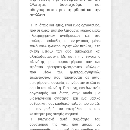
Ολότητα, δυστυχούμε και
οδηγούμαστε προς τη φθορά και την
απώλεια...
Η Γη, όπως και εμείς, είναι ένας οργανισμός,
που σε υλικό επίπεδο λειτουργεί κυρίως μέσω
ηλεκτροχημικών αντιδράσεων και στο
απώτερο επίπεδο, το ενεργειακό, μέσω
παλόμενων ηλεκτρομαγνητικών πεδίων, με τη
σχέση μεταξύ των δύο αμφίδρομη και
αλληλοξαρτώμενη. Με αυτή την έννοια ο
πλανήτης μας συμπεριφέρεται σαν ένα
τεράστιο ηλεκτρικό-ηλεκτρονικό κύκλωμα,
που μέσω των ηλεκτρομαγνητικών
ταλαντώσεων που παράγονται σε αυτό,
μεταφέρονται συνεχώς «μηνύματα» σε όλα τα
σημεία του πλανήτη. Έτσι η γη, σαν ζωντανός
οργανισμός και όντας στην ουσία μία
βιοενεργειακή οντότητα, έχει ένα βασικό
ρυθμό, κάτι σαν καρδιακό παλμό, που μοιάζει
με τον ρυθμό του εγκεφάλου μας στις
καλύτερές μας στιγμές νοητικά!
Η ενεργειακή αυτή συχνότητα του
οργανισμού της γης, που μπορεί να
παρομοιασθεί με τον παλμό της καρδιάς του