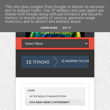
Κυριακή 9, Αυγ 2026
This site uses cookies from Google to deliver its services
and to analyze traffic. Your IP address and user-agent are
shared with Google along with performance and security
metrics to ensure quality of service, generate usage
statistics, and to detect and address abuse.
LEARN MORE
GOT IT
ΣΕ ΤΙΤΛΟΥΣ
ΤΟΥ ΜΥΑΛΟΥ ΜΑΣ
ΜΕ ΑΦΟΡΜΗ ΤΑ ΣΥΜΠΤΩΜΑΤΑ
ΤΙ ΣΗΜΑ
Από το
Blogger
.
HOME
ΝΟΣ
Ο ΥΛΙΚΟΣ ΚΟΣΜΟΣ ΠΟΥ ΖΟΥΜΕ ΑΠΟ ΑΠΟΨΗ ΟΥΣΙΑΣ
ΑΥΤΟΓΝΩΣΙΑ-ΣΥΝΕΙΔΗΤΟΤΗΤΑ
ΟΛΑ ΕΙΝΑΙ ΘΕΜΑ ΣΥΝΤΟΝΙΣΜΟΥ!