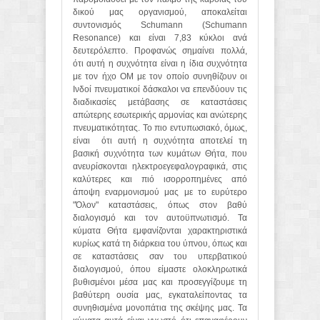
δικού μας οργανισμού, αποκαλείται
συντονισμός Schumann (Schumann
Resonance) και είναι 7,83 κύκλοι ανά
δευτερόλεπτο. Προφανώς σημαίνει πολλά,
ότι αυτή η συχνότητα είναι η ίδια συχνότητα
με τον ήχο ΟΜ με τον οποίο συνηθίζουν οι
Ινδοί πνευματικοί δάσκαλοι να επενδύουν τις
διαδικασίες μετάβασης σε καταστάσεις
απώτερης εσωτερικής αρμονίας και ανώτερης
πνευματικότητας. Το πιο εντυπωσιακό, όμως,
είναι ότι αυτή η συχνότητα αποτελεί τη
βασική συχνότητα των κυμάτων Θήτα, που
ανευρίσκονται ηλεκτροεγεφαλογραφικά, στις
καλύτερες και πιό ισορροπημένες από
άποψη εναρμονισμού μας με το ευρύτερο
"Όλον" καταστάσεις, όπως στον βαθύ
διαλογισμό και τον αυτοϋπνωτισμό. Τα
κύματα Θήτα εμφανίζονται χαρακτηριστικά
κυρίως κατά τη διάρκεια του ύπνου, όπως και
σε καταστάσεις σαν του υπερβατικού
διαλογισμού, όπου είμαστε ολοκληρωτικά
βυθισμένοι μέσα μας και προσεγγίζουμε τη
βαθύτερη ουσία μας, εγκαταλείποντας τα
συνηθισμένα μονοπάτια της σκέψης μας. Τα