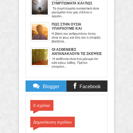
ΣΥΜΠΤΩΜΑΤΑ ΚΑΙ ΠΩΣ
ΠΡΕΠΕΙ ΝΑ ΤΑ
Τα συμπτώματα ουσιαστικά είναι
ΔΙΑΧΕΙΡΙΖΟΜΑΣΤΕ
μηνύματα που μας στέλνει ο
οργανι...
ΠΩΣ ΣΤΗΝ ΟΥΣΙΑ
ΥΠΑΡΧΟΥΜΕ ΚΑΙ
ΛΕΙΤΟΥΡΓΟΥΜΕ
Η βάση του ανθρωπίνου όντος
είναι το φως και όλη του η ύπαρξη
βασίζετα...
ΟΙ ΑΣΘΕΝΕΙΕΣ
ΑΝΤΑΝΑΚΛΟΥΝ ΤΙΣ ΣΚΕΨΕΙΣ
ΚΑΙ ΤΑ ΣΥΝΑΙΣΘΗΜΑΤΑ ΜΑΣ
Η ασθένεια είναι ένα μήνυμα ότι
κάτι κάνω λάθος. Πρέπει
επειγόντ...
Blogger
Facebook
Comments
Comments
0 σχόλια:
Δημοσίευση σχολίου