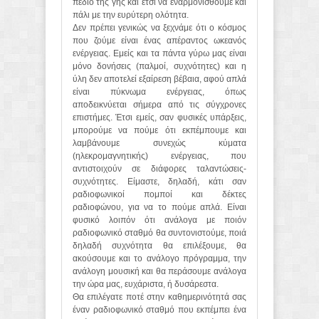
πεδίο της γης και έτσι να εναρμονισθούμε και
πάλι με την ευρύτερη ολότητα.
Δεν πρέπει γενικώς να ξεχνάμε ότι ο κόσμος
που ζούμε είναι ένας απέραντος ωκεανός
ενέργειας. Εμείς και τα πάντα γύρω μας είναι
μόνο δονήσεις (παλμοί, συχνότητες) και η
ύλη δεν αποτελεί εξαίρεση βέβαια, αφού απλά
είναι πύκνωμα ενέργειας, όπως
αποδεικνύεται σήμερα από τις σύγχρονες
επιστήμες. Έτσι εμείς, σαν φυσικές υπάρξεις,
μπορούμε να πούμε ότι εκπέμπουμε και
λαμβάνουμε συνεχώς κύματα
(ηλεκρομαγνητικής) ενέργειας, που
αντιστοιχούν σε διάφορες ταλαντώσεις-
συχνότητες. Είμαστε, δηλαδή, κάτι σαν
ραδιοφωνικοί πομποί και δέκτες
ραδιοφώνου, για να το πούμε απλά. Είναι
φυσικό λοιπόν ότι ανάλογα με ποιόν
ραδιοφωνικό σταθμό θα συντονιστούμε, ποιά
δηλαδή συχνότητα θα επιλέξουμε, θα
ακούσουμε και το ανάλογο πρόγραμμα, την
ανάλογη μουσική και θα περάσουμε ανάλογα
την ώρα μας, ευχάριστα, ή δυσάρεστα.
Θα επιλέγατε ποτέ στην καθημερινότητά σας
έναν ραδιοφωνικό σταθμό που εκπέμπει ένα