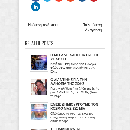
Νεότερη ανάρτηση
Παλαιότερη
Ανάρτηση
RELATED POSTS
Η ΜΕΓΑΛΗ ΑΛΗΘΕΙΑ ΓΙΑ ΟΤΙ
ΥΠΑΡΧΕΙ
Κατά τον Παρμενίδη τον Έλληνα
φιλόσοφο, που γεννήθηκε στην
Ελέα τ...
Ο ΛΙΑΝΤΙΝΗΣ ΓΙΑ ΤΗΝ
ΑΛΗΘΕΙΑ ΤΗΣ ΖΩΗΣ
Για την αλήθεια ή τη λήθη της ζωής
μας!ΛΙΑΝΤΙΝΗΣ, ΓΚΕΜΜΑ, (Από
το κεφά...
ΕΜΕΙΣ ΔΗΜΙΟΥΡΓΟΥΜΕ ΤΟΝ
ΚΟΣΜΟ ΜΑΣ, ΩΣ ΜΙΑ
ΕΙΚΟΝΙΚΗ ΠΡΟΒΟΛΗ ΤΟΥ
Ολόκληρο το σύμπαν είναι μια
ΜΥΑΛΟΥ ΜΑΣ
ολογραφική παράσταση και στην
ουσία προβο...
ΤΙ ΣΗΜΑΙΝΟΥΝ ΤΑ