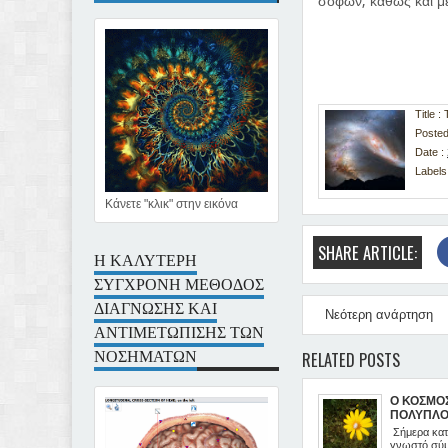
σοφών, καθώς και με
Title
Posted
Date :
Labels
Κάνετε "κλικ" στην εικόνα
SHARE ARTICLE:
Η ΚΑΛΥΤΕΡΗ
ΣΥΓΧΡΟΝΗ ΜΕΘΟΔΟΣ
ΔΙΑΓΝΩΣΗΣ ΚΑΙ
Νεότερη ανάρτηση
ΑΝΤΙΜΕΤΩΠΙΣΗΣ ΤΩΝ
ΝΟΣΗΜΑΤΩΝ
RELATED POSTS
Ο ΚΟΣΜΟ
ΠΟΛΥΠΛΟ
ΣΥΣΤΗΜΑ
Σήμερα κατ
γνωστό σύμπ