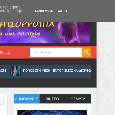
Κυριακή 9, Αυγ 2026
d user-agent
enerate usage
LEARN MORE
GOT IT
ΜΟΓΕΣ
ΠΟΝΟΣ ΣΤΗ ΜΕΣΗ - ΕΝΤΟΠΙΣΜΟΣ ΚΑΙ ΔΙΟΡΘΩΣΗ ΤΟΥ ΠΡΟΒΛΗΜΑΤΟΣ
ΔΗΜΟΦΙΛΕΙΣ
ΒΙΝΤΕΟ
ΘΕΜΑΤΑ
 ΠΝΕΥΜΟΝΕΣ ΚΑΙ ΔΙΑΤΑΡΑΧΗΣ ΤΟΥ ΟΥΡΟΠΟΙΗΤΙΚΟΥ
ΠΟΛΛΑ ΠΡΑΓΜΑ