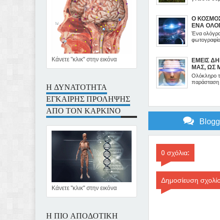
Ο ΚΟΣΜΟΣ
ΕΝΑ ΟΛΟ
Ένα ολόγραμ
φωτογραφία 
Κάνετε "κλικ" στην εικόνα
ΕΜΕΙΣ Δ
ΜΑΣ, ΩΣ 
ΤΟΥ ΜΥΑ
Ολόκληρο τ
παράσταση κ
Η ΔΥΝΑΤΟΤΗΤΑ
ΕΓΚΑΙΡΗΣ ΠΡΟΛΗΨΗΣ
ΑΠΟ ΤΟΝ ΚΑΡΚΙΝΟ
Blog
0 σχόλια:
Δημοσίευση σχολί
Κάνετε "κλικ" στην εικόνα
Η ΠΙΟ ΑΠΟΔΟΤΙΚΗ