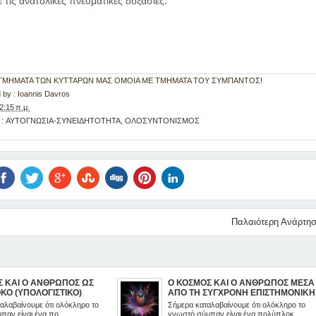
 τις ανατολικές πνευματικές δοξασίες.
 : ΤΜΗΜΑΤΑ ΤΩΝ ΚΥΤΤΑΡΩΝ ΜΑΣ ΟΜΟΙΑ ΜΕ ΤΜΗΜΑΤΑ ΤΟΥ ΣΥΜΠΑΝΤΟΣ!
 by :
Ioannis Davros
2:15 π.μ.
 :
ΑΥΤΟΓΝΩΣΙΑ-ΣΥΝΕΙΔΗΤΟΤΗΤΑ
,
ΟΛΟΣΥΝΤΟΝΙΣΜΟΣ
Παλαιότερη Ανάρτη
Σ ΚΑΙ Ο ΑΝΘΡΩΠΟΣ ΩΣ
Ο ΚΟΣΜΟΣ ΚΑΙ Ο ΑΝΘΡΩΠΟΣ ΜΕΣΑ
ΚΟ (ΥΠΟΛΟΓΙΣΤΙΚΟ)
ΑΠΟ ΤΗ ΣΥΓΧΡΟΝΗ ΕΠΙΣΤΗΜΟΝΙΚΗ
ΓΝΩΣΗ
αλαβαίνουμε ότι ολόκληρο το
Σήμερα καταλαβαίνουμε ότι ολόκληρο το
αν είναι ένα πο...
γνωστό σύμπαν είναι ένα πολύπλοκ...