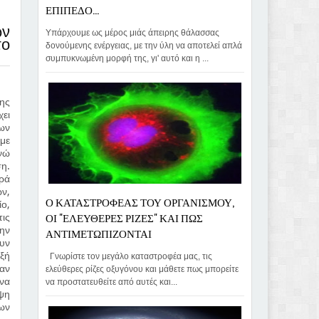
ΕΠΙΠΕΔΟ...
ων
Υπάρχουμε ως μέρος μιάς άπειρης θάλασσας
το
δονούμενης ενέργειας, με την ύλη να αποτελεί απλά
συμπυκνωμένη μορφή της, γι' αυτό και η ...
της
χει
λων
 με
ενώ
η.
ορά
ων,
Ο ΚΑΤΑΣΤΡΟΦΕΑΣ ΤΟΥ ΟΡΓΑΝΙΣΜΟΥ,
ίο,
ΟΙ "ΕΛΕΥΘΕΡΕΣ ΡΙΖΕΣ" ΚΑΙ ΠΩΣ
τις
την
ΑΝΤΙΜΕΤΩΠΙΖΟΝΤΑΙ
ουν
αξή
Γνωρίστε τον μεγάλο καταστροφέα μας, τις
αν
ελεύθερες ρίζες οξυγόνου και μάθετε πως μπορείτε
 να
να προστατευθείτε από αυτές και...
οψη
ων