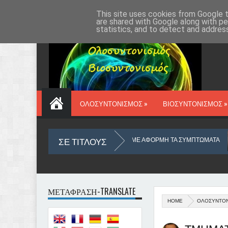
ΑΡΧΙΚΗ
VIOSYN.GR
ΔΡ ΔΑΥΡΟΣ
ΕΠΙΚΟΙΝΩΝΙΑ
This site uses cookies from Google to
are shared with Google along with pe
statistics, and to detect and addres
ΟΛΟΣΥΝΤΟΝΙΣΜΟΣ »
ΒΙΟΣΥΝΤΟΝΙΣΜΟΣ »
ΣΕ ΤΙΤΛΟΥΣ
ΒΟΛΗ ΤΟΥ ΜΥΑΛΟΥ ΜΑΣ
ΜΕ ΑΦΟΡΜΗ ΤΑ ΣΥΜΠΤΩΜΑΤΑ
Τ
ΜΕΤΑΦΡΑΣΗ-TRANSLATE
HOME
ΟΛΟΣΥΝΤΟ
ΚΑΡΚΙΝΟΣ
Ο ΥΛΙΚΟΣ ΚΟΣΜΟΣ ΠΟΥ ΖΟΥΜΕ ΑΠΟ ΑΠΟΨΗ ΟΥΣΙΑΣ