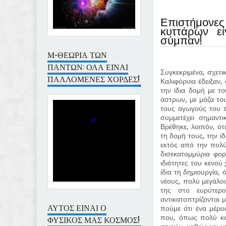
Επιστήμονε
κυττάρων ε
σύμπαν!
Μ-ΘΕΩΡΙΑ ΤΩΝ
ΠΑΝΤΩΝ: ΟΛΑ ΕΙΝΑΙ
Συγκεκριμένα, σχετι
ΠΑΛΛΟΜΕΝΕΣ ΧΟΡΔΕΣ!
Καλιφόρνια έδειξαν,
την ίδια δομή με τ
άστρων, με μάζα το
τους αγωγούς του τ
συμμετέχει σημαντ
Βρέθηκε, λοιπόν, ότ
τη δομή τους, την ί
εκτός από την πολύ
δισεκατομμύρια φορ
ιδιότητες του κενού
ίδια τη δημιουργία,
νέους, πολύ μεγάλο
της στο ευρύτερ
αντικατοπτρίζονται
ΑΥΤΟΣ ΕΙΝΑΙ Ο
πούμε ότι ένα μέρο
που, όπως πολύ κα
ΦΥΣΙΚΟΣ ΜΑΣ ΚΟΣΜΟΣ!