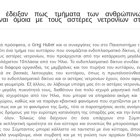
ς έδειξαν πως τμήματα των ανθρώπιν
ίναι όμοια με τους αστέρες νετρονίων σ
κά πρόσφατα, ο Greg Huber και οι συνεργάτες του στο Πανεπιστήμιο 
 ότι ένα τμήμα του κυττάρου που ονομάζεται ενδοπλασματικό δίκτυο, έ
ους αστέρες νετρονίων, που προέρχονται από την κατάρρευση μεγά
υλάχιστον 10πλάσια από τον Ήλιο. Το ενδοπλασματικό δίκτυο συνδέει
α διάφορα οργανίδια, τις μεμβράνες και τον πυρήνα του κυττάρου, 
ικά σε βασικές λειτουργίες του κυττάρου, όπως η πρωτεϊνοσύνθεσ
ι το ενδοπλασματικό δίκτυο και οι αστέρες νετρονίων έχουν, όσον αφ
δια γεωμετρία. Εξ άλλου, αν λάβουμε υπόψη μας ότι οι αστέρες νετρονί
 μεγάλη πυκνότητά τους, διαθέτουν ένα πολύ ισχυρό μαγνητικό πεδ
ές ισχυρότερο από τον Ήλιο, που μπορεί να επηρεάσει ακόμη και 
 χώρου, καθώς και να παράγει κβαντικά φαινόμενα που σχετίζονται με 
 όπως και με το φαινόμενο της ζωής, τότε οι παρατηρήσεις αυτές ανοίγ
υς δρόμους για την ευρύτερη κατανόηση της ύπαρξής μας και την έντ
ο όλον. Τελικώς όλα δείχνουν ότι όσα υπάρχουν στο Σύμπ
 με εκπληκτική ομοιότητα σε ένα κύτταρο και συνεπώς θα μπορούσαμε
ς του Σύμπαντος μπορεί κάλλιστα να ταυτιστεί με ένα κύτταρο, άπ
λά γνωρίζουμε, είναι συμβατή και με τη γνώση των αρχαίων Ελλήν