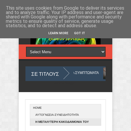
Σάββατο 8, Αυγ 2026
This site uses cookies from Google to deliver its services
and to analyze traffic. Your IP address and user-agent are
shared with Google along with performance and security
metrics to ensure quality of service, generate usage
statistics, and to detect and address abuse.
LEARN MORE
GOT IT
ΣΕ ΤΙΤΛΟΥΣ
ΜΑΣ
ΜΕ ΑΦΟΡΜΗ ΤΑ ΣΥΜΠΤΩΜΑΤΑ
ΤΙ ΣΗΜΑΙΝΟΥΝ ΤΑ ΣΥ
Από το
Blogger
.
HOME
Ο ΥΛΙΚΟΣ ΚΟΣΜΟΣ ΠΟΥ ΖΟΥΜΕ ΑΠΟ ΑΠΟΨΗ ΟΥΣΙΑΣ
ΑΝΙΧΝΕΥΕΤΑΙ
ΑΥΤΟΓΝΩΣΙΑ-ΣΥΝΕΙΔΗΤΟΤΗΤΑ
Η ΜΕΓΑΛΥΤΕΡΗ ΚΑΚΟΔΑΙΜΟΝΙΑ ΤΟΥ
ΑΝΘΡΩΠΟΥ!