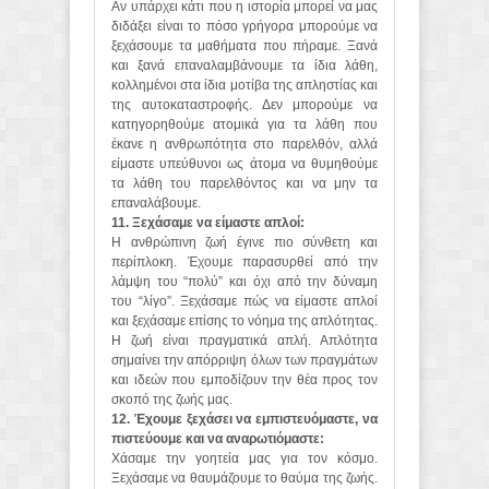
Αν υπάρχει κάτι που η ιστορία μπορεί να μας
διδάξει είναι το πόσο γρήγορα μπορούμε να
ξεχάσουμε τα μαθήματα που πήραμε. Ξανά
και ξανά επαναλαμβάνουμε τα ίδια λάθη,
κολλημένοι στα ίδια μοτίβα της απληστίας και
της αυτοκαταστροφής. Δεν μπορούμε να
κατηγορηθούμε ατομικά για τα λάθη που
έκανε η ανθρωπότητα στο παρελθόν, αλλά
είμαστε υπεύθυνοι ως άτομα να θυμηθούμε
τα λάθη του παρελθόντος και να μην τα
επαναλάβουμε.
11. Ξεχάσαμε να είμαστε απλοί:
Η ανθρώπινη ζωή έγινε πιο σύνθετη και
περίπλοκη. Έχουμε παρασυρθεί από την
λάμψη του “πολύ” και όχι από την δύναμη
του “λίγο”. Ξεχάσαμε πώς να είμαστε απλοί
και ξεχάσαμε επίσης το νόημα της απλότητας.
Η ζωή είναι πραγματικά απλή. Απλότητα
σημαίνει την απόρριψη όλων των πραγμάτων
και ιδεών που εμποδίζουν την θέα προς τον
σκοπό της ζωής μας.
12. Έχουμε ξεχάσει να εμπιστευόμαστε, να
πιστεύουμε και να αναρωτιόμαστε:
Χάσαμε την γοητεία μας για τον κόσμο.
Ξεχάσαμε να θαυμάζουμε το θαύμα της ζωής.