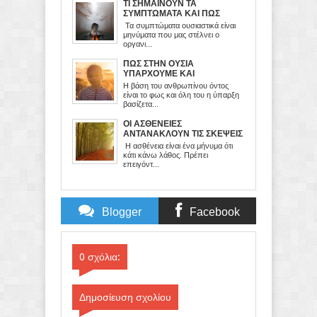
ΤΙ ΣΗΜΑΙΝΟΥΝ ΤΑ
ΣΥΜΠΤΩΜΑΤΑ ΚΑΙ ΠΩΣ
ΠΡΕΠΕΙ ΝΑ ΤΑ
Τα συμπτώματα ουσιαστικά είναι
ΔΙΑΧΕΙΡΙΖΟΜΑΣΤΕ
μηνύματα που μας στέλνει ο
οργανι...
ΠΩΣ ΣΤΗΝ ΟΥΣΙΑ
ΥΠΑΡΧΟΥΜΕ ΚΑΙ
ΛΕΙΤΟΥΡΓΟΥΜΕ
Η βάση του ανθρωπίνου όντος
είναι το φως και όλη του η ύπαρξη
βασίζετα...
ΟΙ ΑΣΘΕΝΕΙΕΣ
ΑΝΤΑΝΑΚΛΟΥΝ ΤΙΣ ΣΚΕΨΕΙΣ
ΚΑΙ ΤΑ ΣΥΝΑΙΣΘΗΜΑΤΑ ΜΑΣ
Η ασθένεια είναι ένα μήνυμα ότι
κάτι κάνω λάθος. Πρέπει
επειγόντ...
Blogger
Facebook
Comments
Comments
0 σχόλια:
Δημοσίευση σχολίου