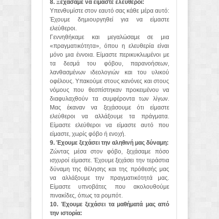
8. Ξεχάσαμε να είμαστε ελεύθεροι:
Υπενθυμίστε στον εαυτό σας κάθε μέρα αυτό:
Έχουμε δημιουργηθεί για να είμαστε
ελεύθεροι.
Γεννηθήκαμε και μεγαλώσαμε σε μια
«πραγματικότητα», όπου η ελευθερία είναι
μόνο μια έννοια. Είμαστε περικυκλωμένοι με
τα δεσμά του φόβου, παρανοήσεων,
λανθασμένων ιδεολογιών και του υλικού
οφέλους. Υπακούμε στους κανόνες και στους
νόμους που θεσπίστηκαν προκειμένου να
διαφυλαχθούν τα συμφέροντα των λίγων.
Μας έκαναν να ξεχάσουμε ότι είμαστε
ελεύθεροι να αλλάξουμε τα πράγματα.
Είμαστε ελεύθεροι να είμαστε αυτό που
είμαστε, χωρίς φόβο ή ενοχή.
9. Έχουμε ξεχάσει την αληθινή μας δύναμη:
Ζώντας μέσα στον φόβο, ξεχάσαμε πόσο
ισχυροί είμαστε. Έχουμε ξεχάσει την τεράστια
δύναμη της θέλησης και της πρόθεσής μας
να αλλάξουμε την πραγματικότητά μας.
Είμαστε υπνοβάτες που ακολουθούμε
πινακίδες, όπως τα ρομπότ.
10. Έχουμε ξεχάσει τα μαθήματά μας από
την ιστορία: