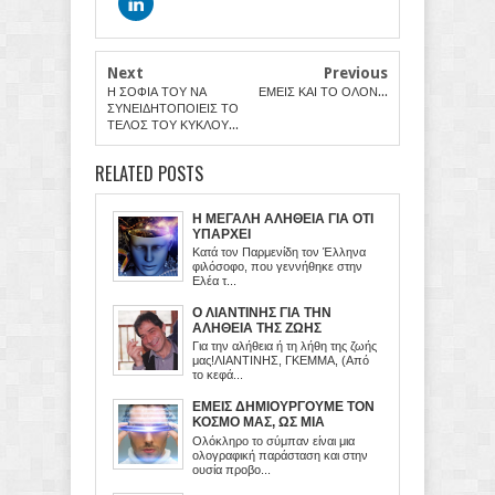
Next
Previous
Η ΣΟΦΙΑ ΤΟΥ ΝΑ
ΕΜΕΙΣ ΚΑΙ ΤΟ ΟΛΟΝ...
ΣΥΝΕΙΔΗΤΟΠΟΙΕΙΣ ΤΟ
ΤΕΛΟΣ ΤΟΥ ΚΥΚΛΟΥ...
RELATED POSTS
Η ΜΕΓΑΛΗ ΑΛΗΘΕΙΑ ΓΙΑ ΟΤΙ
ΥΠΑΡΧΕΙ
Κατά τον Παρμενίδη τον Έλληνα
φιλόσοφο, που γεννήθηκε στην
Ελέα τ...
Ο ΛΙΑΝΤΙΝΗΣ ΓΙΑ ΤΗΝ
ΑΛΗΘΕΙΑ ΤΗΣ ΖΩΗΣ
Για την αλήθεια ή τη λήθη της ζωής
μας!ΛΙΑΝΤΙΝΗΣ, ΓΚΕΜΜΑ, (Από
το κεφά...
ΕΜΕΙΣ ΔΗΜΙΟΥΡΓΟΥΜΕ ΤΟΝ
ΚΟΣΜΟ ΜΑΣ, ΩΣ ΜΙΑ
ΕΙΚΟΝΙΚΗ ΠΡΟΒΟΛΗ ΤΟΥ
Ολόκληρο το σύμπαν είναι μια
ΜΥΑΛΟΥ ΜΑΣ
ολογραφική παράσταση και στην
ουσία προβο...