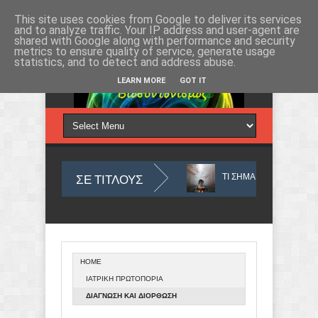
Πέμπτη 6, Αυγ 2026
This site uses cookies from Google to deliver its services
and to analyze traffic. Your IP address and user-agent are
shared with Google along with performance and security
metrics to ensure quality of service, generate usage
statistics, and to detect and address abuse.
LEARN MORE
GOT IT
ΣΕ ΤΙΤΛΟΥΣ
 ΑΦΟΡΜΗ ΤΑ ΣΥΜΠΤΩΜΑΤΑ
ΤΙ ΣΗΜΑΙΝΟΥΝ ΤΑ ΣΥΜΠΤΩΜΑΤΑ ΚΑΙ ΠΩ
Από το
Blogger
.
HOME
ΟΣ ΠΟΥ ΖΟΥΜΕ ΑΠΟ ΑΠΟΨΗ ΟΥΣΙΑΣ
ΑΝΙΧΝΕΥΕΤΑΙ ΚΑΙ ΕΞΟΥΔΕΤΕΡΩ
ΙΑΤΡΙΚΗ ΠΡΩΤΟΠΟΡΙΑ
ΔΙΑΓΝΩΣΗ ΚΑΙ ΔΙΟΡΘΩΣΗ
ΒΑΛΒΙΔΟΠΑΘΕΙΑΣ ΣΤΗΝ ΚΑΡΔΙΑ