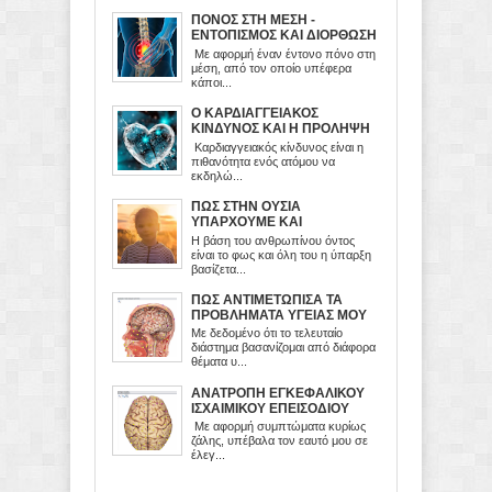
ΠΟΝΟΣ ΣΤΗ ΜΕΣΗ -
ΕΝΤΟΠΙΣΜΟΣ ΚΑΙ ΔΙΟΡΘΩΣΗ
ΤΟΥ ΠΡΟΒΛΗΜΑΤΟΣ
Με αφορμή έναν έντονο πόνο στη
μέση, από τον οποίο υπέφερα
κάποι...
Ο ΚΑΡΔΙΑΓΓΕΙΑΚΟΣ
ΚΙΝΔΥΝΟΣ ΚΑΙ Η ΠΡΟΛΗΨΗ
ΤΟΥ
Καρδιαγγειακός κίνδυνος είναι η
πιθανότητα ενός ατόμου να
εκδηλώ...
ΠΩΣ ΣΤΗΝ ΟΥΣΙΑ
ΥΠΑΡΧΟΥΜΕ ΚΑΙ
ΛΕΙΤΟΥΡΓΟΥΜΕ
Η βάση του ανθρωπίνου όντος
είναι το φως και όλη του η ύπαρξη
βασίζετα...
ΠΩΣ ΑΝΤΙΜΕΤΩΠΙΣΑ ΤΑ
ΠΡΟΒΛΗΜΑΤΑ ΥΓΕΙΑΣ ΜΟΥ
Με δεδομένο ότι το τελευταίο
διάστημα βασανίζομαι από διάφορα
θέματα υ...
ΑΝΑΤΡΟΠΗ ΕΓΚΕΦΑΛΙΚΟΥ
ΙΣΧΑΙΜΙΚΟΥ ΕΠΕΙΣΟΔΙΟΥ
Με αφορμή συμπτώματα κυρίως
ζάλης, υπέβαλα τον εαυτό μου σε
έλεγ...