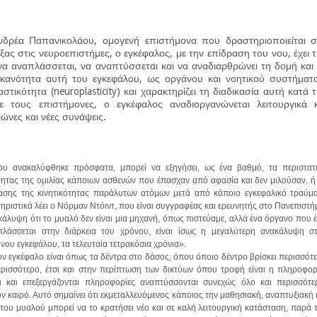
δρέα Παπανικολάου, ομογενή επιστήμονα που δραστηριοποιείται σ
ξας στις νευροεπιστήμες, ο εγκέφαλος, με την επίδραση του νου, έχει 
να αναπλάσσεται, να αναπτύσσεται και να αναδιαρθρώνει τη δομή και
ικανότητα αυτή του εγκεφάλου, ως οργάνου και νοητικού συστήματ
στικότητα (neuroplasticity) και χαρακτηρίζει τη διαδικασία αυτή κατά 
 τους επιστήμονες, ο εγκέφαλος αναδιοργανώνεται λειτουργικά κ
ρώνες και νέες συνάψεις.
ου ανακαλύφθηκε πρόσφατα, μπορεί να εξηγήσει, ως ένα βαθμό, τα περιστατ
τητας της ομιλίας κάποιων ασθενών που έπασχαν από αφασία και δεν μιλούσαν, ή
ασης της κινητικότητας παράλυτων ατόμων μετά από κάποιο εγκεφαλικό τραύμ
ηριστικά λέει ο Νόρμαν Ντόιντ, που είναι συγγραφέας και ερευνητής στο Πανεπιστή
άλυψη ότι το μυαλό δεν είναι μια μηχανή, όπως πιστεύαμε, αλλά ένα όργανο που έ
πλάσσεται στην διάρκεια του χρόνου, είναι ίσως η μεγαλύτερη ανακάλυψη σ
ου εγκεφάλου, τα τελευταία τετρακόσια χρόνια».
ον εγκέφαλο είναι όπως τα δέντρα στο δάσος, όπου όποιο δέντρο βρίσκει περισσότ
ρισσότερο, έτσι και στην περίπτωση των δικτύων όπου τροφή είναι η πληροφορ
ι και επεξεργάζονται πληροφορίες αναπτύσσονται συνεχώς όλο και περισσότε
ν καιρό. Αυτό σημαίνει ότι εκμεταλλευόμενος κάποιος την μαθησιακή, αναπτυξιακή 
του μυαλού μπορεί να το κρατήσει νέο και σε καλή λειτουργική κατάσταση, παρά 