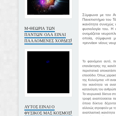
Σύμφωνα με τον Αν
Πανεπιστήμιο του Τέ
ικανότητα συνεχώς 
Μ-ΘΕΩΡΙΑ ΤΩΝ
φυσιολογία του. Η 
ΠΑΝΤΩΝ: ΟΛΑ ΕΙΝΑΙ
ονομάζεται νευροπλα
οποία, σύμφωνα με
ΠΑΛΛΟΜΕΝΕΣ ΧΟΡΔΕΣ!
«γεννάει» νέους νευ
Το φαινόμενο αυτό, π
επανάκτησης της ικανό
περιστατικά αποκατάστ
επεισόδιο. Όπως χαρακτ
της Κολούμπια: «Η ανακ
την ικανότητα να ανα
κατανόηση του ανθρώπιν
Τα νευρωνικά δίκτυα στ
τροφή αναπτύσσεται πε
όποια δύκτυα δέχοντα
ΑΥΤΟΣ ΕΙΝΑΙ Ο
αλλοιώς ατροφούν με το
ΦΥΣΙΚΟΣ ΜΑΣ ΚΟΣΜΟΣ!
αναπλαστική ικανότητα 