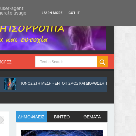
Πέμπτη 6, Αυγ 2026
d user-agent
enerate usage
LEARN MORE
GOT IT
ΜΟΓΕΣ
ΠΟΝΟΣ ΣΤΗ ΜΕΣΗ - ΕΝΤΟΠΙΣΜΟΣ ΚΑΙ ΔΙΟΡΘΩΣΗ ΤΟΥ ΠΡΟΒΛΗΜΑΤΟΣ
ΔΗΜΟΦΙΛΕΙΣ
ΒΙΝΤΕΟ
ΘΕΜΑΤΑ
ΜΟΝΕΣ ΚΑΙ ΔΙΑΤΑΡΑΧΗΣ ΤΟΥ ΟΥΡΟΠΟΙΗΤΙΚΟΥ
ΠΟΛΛΑ ΠΡΑΓΜΑΤΑ ΠΟ