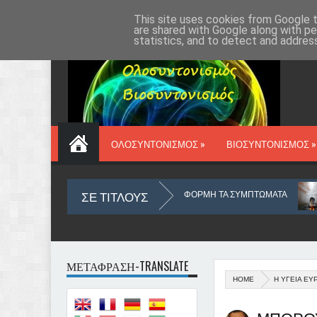
ΑΡΧΙΚΗ
VIOSYN.GR
ΔΡ ΔΑΥΡΟΣ
ΕΠΙΚΟΙΝΩΝΙΑ
This site uses cookies from Google to
are shared with Google along with pe
statistics, and to detect and addres
ΟΛΟΣΥΝΤΟΝΙΣΜΟΣ »
ΒΙΟΣΥΝΤΟΝΙΣΜΟΣ »
ΣΕ ΤΙΤΛΟΥΣ
ΤΟΥ ΜΥΑΛΟΥ ΜΑΣ
ΜΕ ΑΦΟΡΜΗ ΤΑ ΣΥΜΠΤΩΜΑΤΑ
ΤΙ ΣΗΜΑ
ΜΕΤΑΦΡΑΣΗ-TRANSLATE
HOME
Η ΥΓΕΙΑ ΕΥ
ΝΟΣ
Ο ΥΛΙΚΟΣ ΚΟΣΜΟΣ ΠΟΥ ΖΟΥΜΕ ΑΠΟ ΑΠΟΨΗ ΟΥΣΙΑΣ