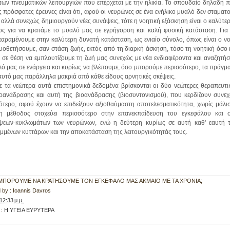
ων πνευματικών λειτουργιών που επέρχεται με την ηλικία. Το σπουδαίο δηλαδή 
ς πρόσφατες έρευνες είναι ότι, αφού οι νευρώνες σε ένα ενήλικο μυαλό δεν σταματ
 αλλά συνεχώς δημιουργούν νέες συνάψεις, τότε η νοητική εξάσκηση είναι ο καλύτε
ος για να κρατάμε το μυαλό μας σε εγρήγορση και καλή φυσική κατάσταση. Για
 παραμένουμε στην καλύτερη δυνατή κατάσταση, ως ενιαίο σύνολο, όπως είναι ο ν
 υοθετήσουμε, σαν στάση ζωής, εκτός από τη διαρκή άσκηση, τόσο τη νοητική όσο 
ε σε θέση να εμπλουτίζουμε τη ζωή μας συνεχώς με νέα ενδιαφέροντα και αναζητήσ
ό μας σε ενάργεια και κυρίως να βλέπουμε, όσο μπορούμε περισσότερο, τα πράγμ
εαυτό μας παράλληλα μακριά από κάθε είδους αρνητικές σκέψεις.
ε τα νεώτερα αυτά επιστημονικά δεδομένα βρίσκονται οι δύο νεώτερες θεραπευτι
οανάδρασης και αυτή της βιοανάδρασης (βιοσυντονισμού), που κερδίζουν συνε
ότερο, αφού έχουν να επιδείξουν αξιοθαύμαστη αποτελεσματικότητα, χωρίς μάλι
η μέθοδος στοχεύει περισσότερο στην επανεκπαίδευση του εγκεφάλου και 
ψεων-κυκλωμάτων των νευρώνων, ενώ η δεύτερη κυρίως σε αυτή καθ' εαυτή 
μένων κυττάρων και την αποκατάσταση της λειτουργικότητάς τους.
 : ΜΠΟΡΟΥΜΕ ΝΑ ΚΡΑΤΗΣΟΥΜΕ ΤΟΝ ΕΓΚΕΦΑΛΟ ΜΑΣ ΑΚΜΑΙΟ ΜΕ ΤΑ ΧΡΟΝΙΑ;
 by :
Ioannis Davros
12:33 μ.μ.
 :
Η ΥΓΕΙΑ ΕΥΡΥΤΕΡΑ