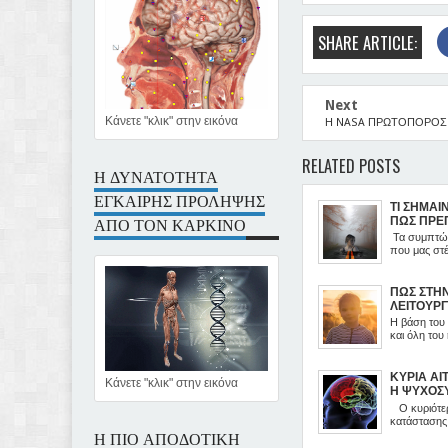
SHARE ARTICLE:
Next
Κάνετε "κλικ" στην εικόνα
Η NASA ΠΡΩΤΟΠΟΡΟΣ
RELATED POSTS
Η ΔΥΝΑΤΟΤΗΤΑ
ΕΓΚΑΙΡΗΣ ΠΡΟΛΗΨΗΣ
ΤΙ ΣΗΜΑΙ
ΑΠΟ ΤΟΝ ΚΑΡΚΙΝΟ
ΠΩΣ ΠΡΕΠ
Τα συμπτώμ
που μας στέ
ΠΩΣ ΣΤΗ
ΛΕΙΤΟΥΡ
Η βάση του 
και όλη του
ΚΥΡΙΑ ΑΙ
Κάνετε "κλικ" στην εικόνα
Η ΨΥΧΟΣ
ΚΑΤΑΣΤΑ
Ο κυριότερ
κατάστασης 
Η ΠΙΟ ΑΠΟΔΟΤΙΚΗ