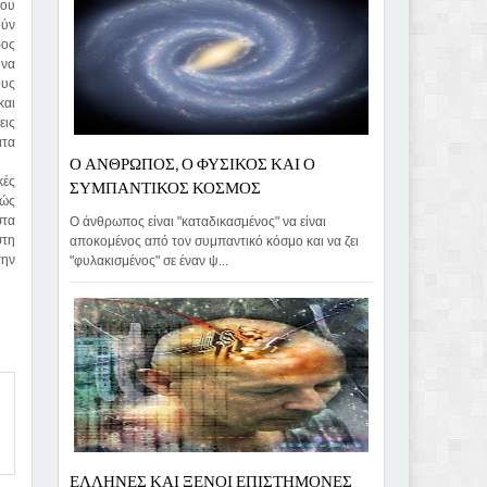
που
ούν
ρος
 να
ους
και
εις
ατα
Ο ΑΝΘΡΩΠΟΣ, Ο ΦΥΣΙΚΟΣ ΚΑΙ Ο
ΣΥΜΠΑΝΤΙΚΟΣ ΚΟΣΜΟΣ
κές
χώς
στα
Ο άνθρωπος είναι "καταδικασμένος" να είναι
στη
αποκομένος από τον συμπαντικό κόσμο και να ζει
την
"φυλακισμένος" σε έναν ψ...
ΕΛΛΗΝΕΣ ΚΑΙ ΞΕΝΟΙ ΕΠΙΣΤΗΜΟΝΕΣ