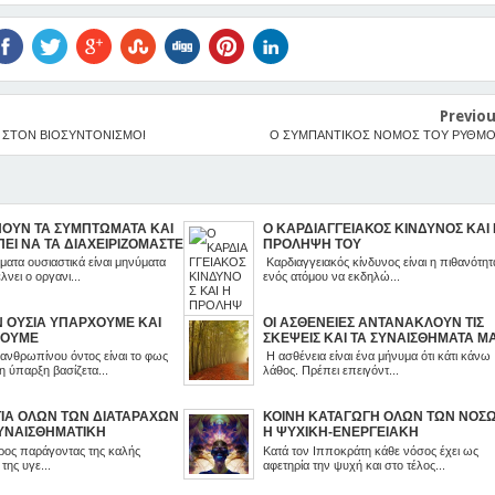
Previo
 ΣΤΟΝ ΒΙΟΣΥΝΤΟΝΙΣΜΟ!
Ο ΣΥΜΠΑΝΤΙΚΟΣ ΝΟΜΟΣ ΤΟΥ ΡΥΘΜ
ΝΟΥΝ ΤΑ ΣΥΜΠΤΩΜΑΤΑ ΚΑΙ
Ο ΚΑΡΔΙΑΓΓΕΙΑΚΟΣ ΚΙΝΔΥΝΟΣ ΚΑΙ
ΕΙ ΝΑ ΤΑ ΔΙΑΧΕΙΡΙΖΟΜΑΣΤΕ
ΠΡΟΛΗΨΗ ΤΟΥ
ατα ουσιαστικά είναι μηνύματα
Καρδιαγγειακός κίνδυνος είναι η πιθανότητ
λνει ο οργανι...
ενός ατόμου να εκδηλώ...
Ν ΟΥΣΙΑ ΥΠΑΡΧΟΥΜΕ ΚΑΙ
ΟΙ ΑΣΘΕΝΕΙΕΣ ΑΝΤΑΝΑΚΛΟΥΝ ΤΙΣ
ΓΟΥΜΕ
ΣΚΕΨΕΙΣ ΚΑΙ ΤΑ ΣΥΝΑΙΣΘΗΜΑΤΑ Μ
ανθρωπίνου όντος είναι το φως
Η ασθένεια είναι ένα μήνυμα ότι κάτι κάνω
 η ύπαρξη βασίζετα...
λάθος. Πρέπει επειγόντ...
ΤΙΑ ΟΛΩΝ ΤΩΝ ΔΙΑΤΑΡΑΧΩΝ
ΚΟΙΝΗ ΚΑΤΑΓΩΓΗ ΟΛΩΝ ΤΩΝ ΝΟΣ
ΥΝΑΙΣΘΗΜΑΤΙΚΗ
Η ΨΥΧΙΚΗ-ΕΝΕΡΓΕΙΑΚΗ
ΣΗ
ΑΝΙΣΟΡΡΟΠΙΑ
ος παράγοντας της καλής
Κατά τον Ιπποκράτη κάθε νόσος έχει ως
της υγε...
αφετηρία την ψυχή και στο τέλος...