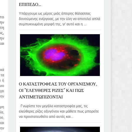
ΕΠΙΠΕΔΟ...
Υπάρχουμε ως μέρος μιάς άπειρης θάλασσας
το
δονούμενης ενέργειας, με την ύλη να αποτελεί απλά
την
συμπυκνωμένη μορφή της, γι' αυτό και η ...
 τη
ος,
την
αι
ικά
 τα
α ή
Ο ΚΑΤΑΣΤΡΟΦΕΑΣ ΤΟΥ ΟΡΓΑΝΙΣΜΟΥ,
μιο
ΟΙ "ΕΛΕΥΘΕΡΕΣ ΡΙΖΕΣ" ΚΑΙ ΠΩΣ
χει
ΑΝΤΙΜΕΤΩΠΙΖΟΝΤΑΙ
την
Γνωρίστε τον μεγάλο καταστροφέα μας, τις
ερη
ελεύθερες ρίζες οξυγόνου και μάθετε πως μπορείτε
ία,
να προστατευθείτε από αυτές και...
ρο,
και
την