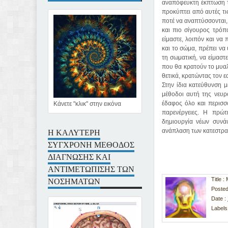
αναπόφευκτη έκπτωση τ
προκύπτει από αυτές τι
ποτέ να αναπτύσσονται,
και πιο σίγουρος τρόπ
είμαστε, λοιπόν και να
και το σώμα, πρέπει να
τη σωματική, να είμαστ
που θα κρατούν το μυαλ
θετικά, κρατώντας τον 
Στην ίδια κατεύθυνση μ
μέθοδοι αυτή της νευρ
έδαφος όλο και περισσ
Κάνετε "κλικ" στην εικόνα
παρενέργειες. Η πρώτ
δημιουργία νέων συνά
Η ΚΑΛΥΤΕΡΗ
ανάπλαση των κατεστραμ
ΣΥΓΧΡΟΝΗ ΜΕΘΟΔΟΣ
ΔΙΑΓΝΩΣΗΣ ΚΑΙ
ΑΝΤΙΜΕΤΩΠΙΣΗΣ ΤΩΝ
ΝΟΣΗΜΑΤΩΝ
Title
Posted
Date :
Labels