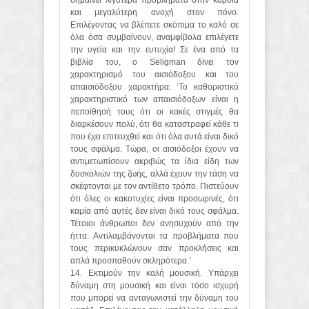
σημαίνει λιγότερα προβλήματα στην καρδιά
και μεγαλύτερη ανοχή στον πόνο.
Επιλέγοντας να βλέπετε σκόπιμα το καλό σε
όλα όσα συμβαίνουν, αναμφίβολα επιλέγετε
την υγεία και την ευτυχία! Σε ένα από τα
βιβλία του, ο Seligman δίνει τον
χαρακτηρισμό του αισιόδοξου και του
απαισιόδοξου χαρακτήρα: ‘Το καθοριστικό
χαρακτηριστικό των απαισιόδοξων είναι η
πεποίθησή τους ότι οι κακές στιγμές θα
διαρκέσουν πολύ, ότι θα καταστραφεί κάθε τι
που έχει επιτευχθεί και ότι όλα αυτά είναι δικό
τους σφάλμα. Τώρα, οι αισιόδοξοι έχουν να
αντιμετωπίσουν ακριβώς τα ίδια είδη των
δυσκολιών της ζωής, αλλά έχουν την τάση να
σκέφτονται με τον αντίθετο τρόπο. Πιστεύουν
ότι όλες οι κακοτυχίες είναι προσωρινές, ότι
καμία από αυτές δεν είναι δικό τους σφάλμα.
Τέτοιοι άνθρωποι δεν ανησυχούν από την
ήττα. Αντιλαμβάνονται τα προβλήματα που
τους περικυκλώνουν σαν προκλήσεις και
απλά προσπαθούν σκληρότερα.’
14. Εκτιμούν την καλή μουσική. Υπάρχει
δύναμη στη μουσική και είναι τόσο ισχυρή
που μπορεί να ανταγωνιστεί την δύναμη του