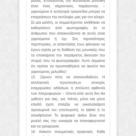
μασάζ. Επιλέγοντας την κατάλληλη μουσική
είναι ένας σημαντικός παράγοντας –
χαρούμενα ή λυπητερά τραγούδια μπορεί να
επηρεάσουν την αντίληψη μας για τον κόσμο.
Σε μια μελέτη, οι συμμετέχοντες κλήθηκαν να
καθορίσουν από φωτογραφίες αν οι
άνθρωποι που απεικονίζονται σε αυτές είναι
χαρούμενοι ή όχι. Στις περισσότερες
περιπτώσεις, οι απαντήσεις τους φάνηκαν να
έχουν σχέση με τη διάθεση της μουσικής που
τα υποκείμενα του πειράματος άκουγαν την
στιγμή που τα φωτογράφιζαν. Αυτό σημαίνει
ότι πρέπει να προσπαθήσετε να ακούτε πιο
χαρούμενες μελωδίες!
15. Ξέρουν πότε να αποσυνδεθούν. Η
εκπληκτική τεχνολογία,οι συνεχείς
ενημερώσεις ειδήσεων, η απόλυτη αφθονία
των πληροφοριών – τίποτα από αυτά δεν θα
χαθούν για σας, για πάντα, μόνο και μόνο
επειδή έχετε επιλέξει να εγκαταλείψετε
προσωρινά τον υπολογιστή, το tablet ή το
smartphone! Το ψηφιακό detox δίνει στο
μυαλό σας την ευκαιρία να επαναφορτιστεί
και να χαλαρώσει.
16. Ασκούν πνευματικές πρακτικές. Κάθε