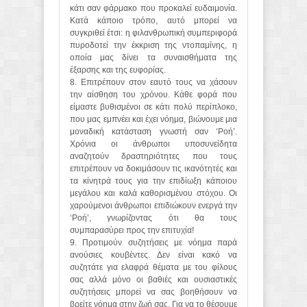
κάτι σαν φάρμακο που προκαλεί ευδαιμονία.
Κατά κάποιο τρόπο, αυτό μπορεί να
συγκριθεί έτσι: η φιλανθρωπική συμπεριφορά
πυροδοτεί την έκκριση της ντοπαμίνης, η
οποία μας δίνει τα συναισθήματα της
έξαρσης και της ευφορίας.
8. Επιτρέπουν στον εαυτό τους να χάσουν
την αίσθηση του χρόνου. Κάθε φορά που
είμαστε βυθισμένοι σε κάτι πολύ περίπλοκο,
που μας εμπνέει και έχει νόημα, βιώνουμε μια
μοναδική κατάσταση γνωστή σαν ‘Ροή’.
Χρόνια οι άνθρωποι υποσυνείδητα
αναζητούν δραστηριότητες που τους
επιτρέπουν να δοκιμάσουν τις ικανότητές και
τα κίνητρά τους για την επιδίωξη κάποιου
μεγάλου και καλά καθορισμένου στόχου. Οι
χαρούμενοι άνθρωποι επιδιώκουν ενεργά την
‘Ροή’, γνωρίζοντας ότι θα τους
συμπαρασύρει προς την επιτυχία!
9. Προτιμούν συζητήσεις με νόημα παρά
ανούσιες κουβέντες. Δεν είναι κακό να
συζητάτε για ελαφρά θέματα με του φίλους
σας αλλά μόνο οι βαθιές και ουσιαστικές
συζητήσεις μπορεί να σας βοηθήσουν να
βρείτε νόημα στην ζωή σας. Για να το θέσουμε