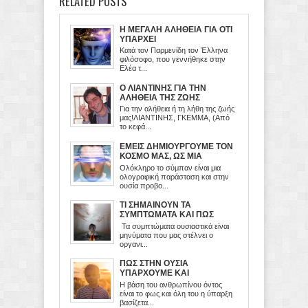
RELATED POSTS
Η ΜΕΓΑΛΗ ΑΛΗΘΕΙΑ ΓΙΑ ΟΤΙ
ΥΠΑΡΧΕΙ
Κατά τον Παρμενίδη τον Έλληνα
φιλόσοφο, που γεννήθηκε στην
Ελέα τ...
Ο ΛΙΑΝΤΙΝΗΣ ΓΙΑ ΤΗΝ
ΑΛΗΘΕΙΑ ΤΗΣ ΖΩΗΣ
Για την αλήθεια ή τη λήθη της ζωής
μας!ΛΙΑΝΤΙΝΗΣ, ΓΚΕΜΜΑ, (Από
το κεφά...
ΕΜΕΙΣ ΔΗΜΙΟΥΡΓΟΥΜΕ ΤΟΝ
ΚΟΣΜΟ ΜΑΣ, ΩΣ ΜΙΑ
ΕΙΚΟΝΙΚΗ ΠΡΟΒΟΛΗ ΤΟΥ
Ολόκληρο το σύμπαν είναι μια
ΜΥΑΛΟΥ ΜΑΣ
ολογραφική παράσταση και στην
ουσία προβο...
ΤΙ ΣΗΜΑΙΝΟΥΝ ΤΑ
ΣΥΜΠΤΩΜΑΤΑ ΚΑΙ ΠΩΣ
ΠΡΕΠΕΙ ΝΑ ΤΑ
Τα συμπτώματα ουσιαστικά είναι
ΔΙΑΧΕΙΡΙΖΟΜΑΣΤΕ
μηνύματα που μας στέλνει ο
οργανι...
ΠΩΣ ΣΤΗΝ ΟΥΣΙΑ
ΥΠΑΡΧΟΥΜΕ ΚΑΙ
ΛΕΙΤΟΥΡΓΟΥΜΕ
Η βάση του ανθρωπίνου όντος
είναι το φως και όλη του η ύπαρξη
βασίζετα...