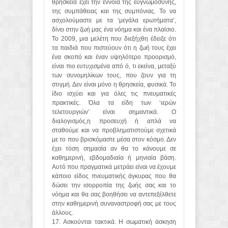
θρησκεία έχει την έννοια της ευγνωμοσύνης,
της συμπάθειας και της συμπόνιας. Το να
ασχολούμαστε με τα ‘μεγάλα ερωτήματα’,
δίνει στην ζωή μας ένα νόημα και ένα πλαίσιο.
Το 2009, μια μελέτη που διεξήχθη έδειξε ότι
τα παιδιά που πιστεύουν ότι η ζωή τους έχει
ένα σκοπό και έναν υψηλότερο προορισμό,
είναι πιο ευτυχισμένα από ό, τι εκείνα, μεταξύ
των συνομηλίκων τους, που ζουν για τη
στιγμή. Δεν είναι μόνο η θρησκεία, φυσικά. Το
ίδιο ισχύει και για όλες τις πνευματικές
πρακτικές. Όλα τα είδη των ‘ιερών
τελετουργιών’ είναι σημαντικά. Ο
διαλογισμός,η προσευχή ή απλά να
σταθούμε και να προβληματιστούμε σχετικά
με το που βρισκόμαστε μέσα στον κόσμο. Δεν
έχει τόση σημασία αν θα το κάνουμε σε
καθημερινή, εβδομαδιαία ή μηνιαία βάση.
Αυτό που πραγματικά μετράει είναι να έχουμε
κάποιο είδος πνευματικής άγκυρας που θα
δώσει την ισορροπία της ζωής σας και το
νόημα και θα σας βοηθήσει να αντεπεξέλθετε
στην καθημερινή συναναστροφή σας με τους
άλλους.
17. Ασκούνται τακτικά. Η σωματική άσκηση