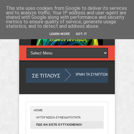
Κυριακή 9, Αυγ 2026
This site uses cookies from Google to deliver its services
and to analyze traffic. Your IP address and user-agent are
shared with Google along with performance and security
metrics to ensure quality of service, generate usage
statistics, and to detect and address abuse.
LEARN MORE
GOT IT
ΣΕ ΤΙΤΛΟΥΣ
ΜΥΑΛΟΥ ΜΑΣ
ΜΕ ΑΦΟΡΜΗ ΤΑ ΣΥΜΠΤΩΜΑΤΑ
ΤΙ ΣΗΜΑΙΝΟ
Από το
Blogger
.
HOME
Ο ΥΛΙΚΟΣ ΚΟΣΜΟΣ ΠΟΥ ΖΟΥΜΕ ΑΠΟ ΑΠΟΨΗ ΟΥΣΙΑΣ
ΑΝΙ
ΑΥΤΟΓΝΩΣΙΑ-ΣΥΝΕΙΔΗΤΟΤΗΤΑ
ΠΩΣ ΘΑ ΕΙΣΤΕ ΕΥΤΥΧΙΣΜΕΝΟΙ!