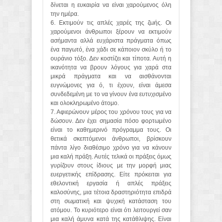
δίνεται η ευκαιρία να είναι χαρούμενος όλη
την ημέρα.
6. Εκτιμούν τις απλές χαρές της ζωής. Οι
χαρούμενοι άνθρωποι ξέρουν να εκτιμούν
ασήμαντα αλλά ευχάριστα πράγματα όπως
ένα παγωτό, ένα χάδι σε κάποιον σκύλο ή το
ουράνιο τόξο. Δεν κοστίζει και τίποτα. Αυτή η
ικανότητα να βρουν λόγους για χαρά στα
μικρά πράγματα και να αισθάνονται
ευγνώμονες για ό, τι έχουν, είναι άμεσα
συνδεδεμένη με το να γίνουν ένα ευτυχισμένο
και ολοκληρωμένο άτομο.
7. Αφιερώνουν μέρος του χρόνου τους για να
δώσουν. Δεν έχει σημασία πόσο φορτωμένο
είναι το καθημερινό πρόγραμμα τους. Οι
θετικά σκεπτόμενοι άνθρωποι, βρίσκουν
πάντα λίγο διαθέσιμο χρόνο για να κάνουν
μια καλή πράξη. Αυτές τελικά οι πράξεις όμως
γυρίζουν στους ίδιους με την μορφή μιας
ευεργετικής επίδρασης. Είτε πρόκειται για
εθελοντική εργασία ή απλές πράξεις
καλοσύνης, μια τέτοια δραστηριότητα επιδρά
στη σωματική και ψυχική κατάσταση του
ατόμου. Το κυριότερο είναι ότι λειτουργεί σαν
μια καλή άμυνα κατά της κατάθλιψης. Είναι