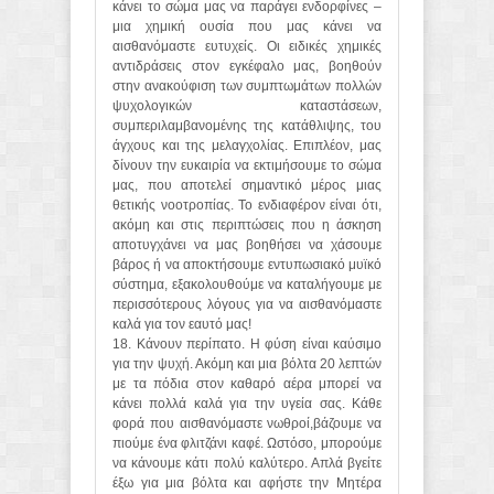
κάνει το σώμα μας να παράγει ενδορφίνες –
μια χημική ουσία που μας κάνει να
αισθανόμαστε ευτυχείς. Οι ειδικές χημικές
αντιδράσεις στον εγκέφαλο μας, βοηθούν
στην ανακούφιση των συμπτωμάτων πολλών
ψυχολογικών καταστάσεων,
συμπεριλαμβανομένης της κατάθλιψης, του
άγχους και της μελαγχολίας. Επιπλέον, μας
δίνουν την ευκαιρία να εκτιμήσουμε το σώμα
μας, που αποτελεί σημαντικό μέρος μιας
θετικής νοοτροπίας. Το ενδιαφέρον είναι ότι,
ακόμη και στις περιπτώσεις που η άσκηση
αποτυγχάνει να μας βοηθήσει να χάσουμε
βάρος ή να αποκτήσουμε εντυπωσιακό μυϊκό
σύστημα, εξακολουθούμε να καταλήγουμε με
περισσότερους λόγους για να αισθανόμαστε
καλά για τον εαυτό μας!
18. Κάνουν περίπατο. Η φύση είναι καύσιμο
για την ψυχή. Ακόμη και μια βόλτα 20 λεπτών
με τα πόδια στον καθαρό αέρα μπορεί να
κάνει πολλά καλά για την υγεία σας. Κάθε
φορά που αισθανόμαστε νωθροί,βάζουμε να
πιούμε ένα φλιτζάνι καφέ. Ωστόσο, μπορούμε
να κάνουμε κάτι πολύ καλύτερο. Απλά βγείτε
έξω για μια βόλτα και αφήστε την Μητέρα