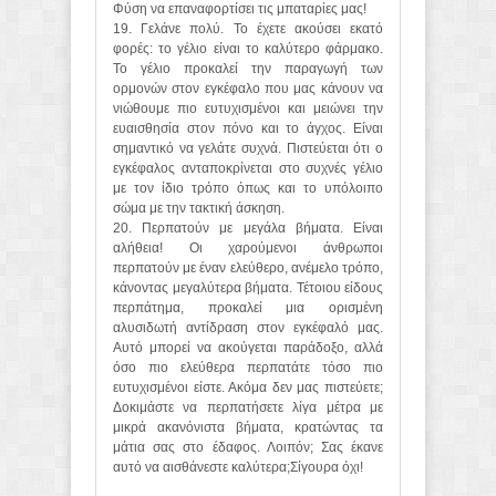
Φύση να επαναφορτίσει τις μπαταρίες μας!
19. Γελάνε πολύ. Το έχετε ακούσει εκατό
φορές: το γέλιο είναι το καλύτερο φάρμακο.
Το γέλιο προκαλεί την παραγωγή των
ορμονών στον εγκέφαλο που μας κάνουν να
νιώθουμε πιο ευτυχισμένοι και μειώνει την
ευαισθησία στον πόνο και το άγχος. Είναι
σημαντικό να γελάτε συχνά. Πιστεύεται ότι ο
εγκέφαλος ανταποκρίνεται στο συχνές γέλιο
με τον ίδιο τρόπο όπως και το υπόλοιπο
σώμα με την τακτική άσκηση.
20. Περπατούν με μεγάλα βήματα. Είναι
αλήθεια! Οι χαρούμενοι άνθρωποι
περπατούν με έναν ελεύθερο, ανέμελο τρόπο,
κάνοντας μεγαλύτερα βήματα. Τέτοιου είδους
περπάτημα, προκαλεί μια ορισμένη
αλυσιδωτή αντίδραση στον εγκέφαλό μας.
Αυτό μπορεί να ακούγεται παράδοξο, αλλά
όσο πιο ελεύθερα περπατάτε τόσο πιο
ευτυχισμένοι είστε. Ακόμα δεν μας πιστεύετε;
Δοκιμάστε να περπατήσετε λίγα μέτρα με
μικρά ακανόνιστα βήματα, κρατώντας τα
μάτια σας στο έδαφος. Λοιπόν; Σας έκανε
αυτό να αισθάνεστε καλύτερα;Σίγουρα όχι!